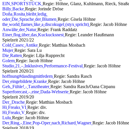
E
I
N
S
P
O
R
T
S
T
Ü
C
K
Regie: Höhne, Glanz, Kuhlmann, Rieck, Straße
B
i
l
l
y
B
a
c
k
e
Regie: Jorinde Dröse
D
o
ñ
a
R
o
s
i
t
a
b
l
e
i
b
t
l
e
d
i
g
o
d
e
r
D
i
e
S
p
r
a
c
h
e
d
e
r
B
l
u
m
e
n
Regie: Gisela Höhne
t
h
e
w
o
r
l
d
f
l
a
m
e
s
l
i
k
e
a
d
i
s
c
o
k
u
g
e
l
(
s
t
y
x
s
p
r
i
c
h
t
)
Regie: Jacob Höhne
A
n
w
ä
l
t
e
d
e
r
N
a
t
u
r
Regie: Frank Raddatz
E
i
n
e
r
f
l
o
g
ü
b
e
r
d
a
s
K
u
c
k
u
c
k
s
n
e
s
t
Regie: Leander Haußmann
S
p
i
e
l
z
e
i
t
2
0
2
1
/
2
2
C
o
l
d
C
a
s
e
s
:
A
n
t
i
k
e
Regie: Matthias Mosbach
M
u
j
e
r
Regie: Sara Lu
D
i
e
R
a
t
t
e
n
Regie: Lilja Rupprecht
G
o
l
e
m
Regie: Jacob Höhne
S
t
u
d
i
o
2
1
–
I
n
k
l
u
s
i
v
e
s
P
e
r
f
o
r
m
a
n
c
e
-
F
e
s
t
i
v
a
l
Regie: Jacob Höhne
S
p
i
e
l
z
e
i
t
2
0
2
0
/
2
1
h
o
f
f
n
u
n
g
#
d
a
s
d
i
n
g
m
i
t
f
e
d
e
r
n
Regie: Sandra Rasch
D
e
r
e
i
n
g
e
b
i
l
d
e
t
e
K
r
a
n
k
e
Regie: Jacob Höhne
G
e
h
,
F
ü
h
l
e
!
-
T
a
n
z
t
h
e
a
t
e
r
Regie: Sandra Rasch/Oana Cirpanu
S
u
p
e
r
f
o
r
e
c
a
s
t
–
e
i
n
e
D
a
d
a
-
W
e
b
s
e
r
i
e
Regie: Jacob Höhne
S
p
i
e
l
z
e
i
t
2
0
1
9
/
2
0
D
e
r
D
r
a
c
h
e
Regie: Matthias Mosbach
H
i
F
r
e
a
k
s
V
I
Regie: div.
H
i
F
r
e
a
k
s
V
Regie: div.
L
u
l
u
Regie: Jacob Höhne
D
e
r
R
i
n
g
-
E
i
n
e
P
o
p
-
O
p
e
r
n
a
c
h
R
i
c
h
a
r
d
W
a
g
n
e
r
Regie: Jacob Höhn
S
p
i
e
l
z
e
i
t
2
0
1
8
/
1
9