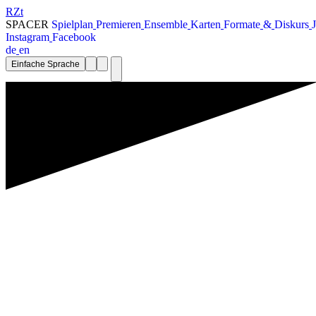
RZt
SPACER
S
p
i
e
l
p
l
a
n
P
r
e
m
i
e
r
e
n
E
n
s
e
m
b
l
e
K
a
r
t
e
n
F
o
r
m
a
t
e
&
D
i
s
k
u
r
s
J
I
n
s
t
a
g
r
a
m
F
a
c
e
b
o
o
k
d
e
e
n
Einfache Sprache