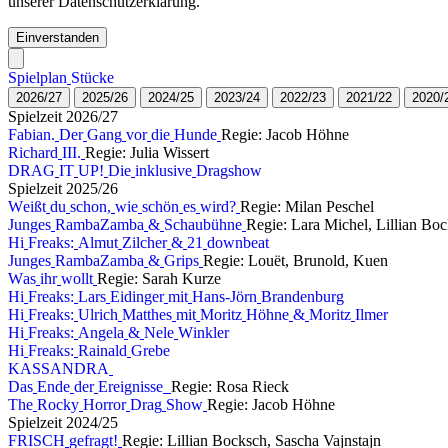
unserer Datenschutzerklärung.
Einverstanden
S
p
i
e
l
p
l
a
n
S
t
ü
c
k
e
2
0
2
6
/
2
7
2
0
2
5
/
2
6
2
0
2
4
/
2
5
2
0
2
3
/
2
4
2
0
2
2
/
2
3
2
0
2
1
/
2
2
2
0
2
0
/
S
p
i
e
l
z
e
i
t
2
0
2
6
/
2
7
F
a
b
i
a
n
.
D
e
r
G
a
n
g
v
o
r
d
i
e
H
u
n
d
e
Regie: Jacob Höhne
R
i
c
h
a
r
d
I
I
I
.
Regie: Julia Wissert
D
R
A
G
I
T
U
P
!
D
i
e
i
n
k
l
u
s
i
v
e
D
r
a
g
s
h
o
w
S
p
i
e
l
z
e
i
t
2
0
2
5
/
2
6
W
e
i
ß
t
d
u
s
c
h
o
n
,
w
i
e
s
c
h
ö
n
e
s
w
i
r
d
?
Regie: Milan Peschel
J
u
n
g
e
s
R
a
m
b
a
Z
a
m
b
a
&
S
c
h
a
u
b
ü
h
n
e
Regie: Lara Michel, Lillian Bo
H
i
F
r
e
a
k
s
:
A
l
m
u
t
Z
i
l
c
h
e
r
&
2
1
d
o
w
n
b
e
a
t
J
u
n
g
e
s
R
a
m
b
a
Z
a
m
b
a
&
G
r
i
p
s
Regie: Louët, Brunold, Kuen
W
a
s
i
h
r
w
o
l
l
t
Regie: Sarah Kurze
H
i
F
r
e
a
k
s
:
L
a
r
s
E
i
d
i
n
g
e
r
m
i
t
H
a
n
s
-
J
ö
r
n
B
r
a
n
d
e
n
b
u
r
g
H
i
F
r
e
a
k
s
:
U
l
r
i
c
h
M
a
t
t
h
e
s
m
i
t
M
o
r
i
t
z
H
ö
h
n
e
&
M
o
r
i
t
z
I
l
m
e
r
H
i
F
r
e
a
k
s
:
A
n
g
e
l
a
&
N
e
l
e
W
i
n
k
l
e
r
H
i
F
r
e
a
k
s
:
R
a
i
n
a
l
d
G
r
e
b
e
K
A
S
S
A
N
D
R
A
D
a
s
E
n
d
e
d
e
r
E
r
e
i
g
n
i
s
s
e
Regie: Rosa Rieck
T
h
e
R
o
c
k
y
H
o
r
r
o
r
D
r
a
g
S
h
o
w
Regie: Jacob Höhne
S
p
i
e
l
z
e
i
t
2
0
2
4
/
2
5
F
R
I
S
C
H
g
e
f
r
a
g
t
!
Regie: Lillian Bocksch, Sascha Vajnstajn