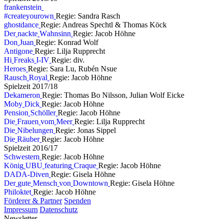
f
r
a
n
k
e
n
s
t
e
i
n
#
c
r
e
a
t
e
y
o
u
r
o
w
n
Regie: Sandra Rasch
g
h
o
s
t
d
a
n
c
e
Regie: Andreas Spechtl & Thomas Köck
D
e
r
n
a
c
k
t
e
W
a
h
n
s
i
n
n
Regie: Jacob Höhne
D
o
n
J
u
a
n
Regie: Konrad Wolf
A
n
t
i
g
o
n
e
Regie: Lilja Rupprecht
H
i
F
r
e
a
k
s
I
-
I
V
Regie: div.
H
e
r
o
e
s
Regie: Sara Lu, Rubén Nsue
R
a
u
s
c
h
R
o
y
a
l
Regie: Jacob Höhne
S
p
i
e
l
z
e
i
t
2
0
1
7
/
1
8
D
e
k
a
m
e
r
o
n
Regie: Thomas Bo Nilsson, Julian Wolf Eicke
M
o
b
y
D
i
c
k
Regie: Jacob Höhne
P
e
n
s
i
o
n
S
c
h
ö
l
l
e
r
Regie: Jacob Höhne
D
i
e
F
r
a
u
e
n
v
o
m
M
e
e
r
Regie: Lilja Rupprecht
D
i
e
N
i
b
e
l
u
n
g
e
n
Regie: Jonas Sippel
D
i
e
R
ä
u
b
e
r
Regie: Jacob Höhne
S
p
i
e
l
z
e
i
t
2
0
1
6
/
1
7
S
c
h
w
e
s
t
e
r
n
Regie: Jacob Höhne
K
ö
n
i
g
U
B
U
f
e
a
t
u
r
i
n
g
C
r
a
q
u
e
Regie: Jacob Höhne
D
A
D
A
-
D
i
v
e
n
Regie: Gisela Höhne
D
e
r
g
u
t
e
M
e
n
s
c
h
v
o
n
D
o
w
n
t
o
w
n
Regie: Gisela Höhne
P
h
i
l
o
k
t
e
t
Regie: Jacob Höhne
Förderer & Partner
Spenden
Impressum
Datenschutz
Newsletter