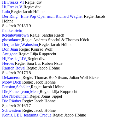
H
i
F
r
e
a
k
s
V
I
Regie: div.
H
i
F
r
e
a
k
s
V
Regie: div.
L
u
l
u
Regie: Jacob Höhne
D
e
r
R
i
n
g
-
E
i
n
e
P
o
p
-
O
p
e
r
n
a
c
h
R
i
c
h
a
r
d
W
a
g
n
e
r
Regie: Jacob
Höhne
S
p
i
e
l
z
e
i
t
2
0
1
8
/
1
9
f
r
a
n
k
e
n
s
t
e
i
n
#
c
r
e
a
t
e
y
o
u
r
o
w
n
Regie: Sandra Rasch
g
h
o
s
t
d
a
n
c
e
Regie: Andreas Spechtl & Thomas Köck
D
e
r
n
a
c
k
t
e
W
a
h
n
s
i
n
n
Regie: Jacob Höhne
D
o
n
J
u
a
n
Regie: Konrad Wolf
A
n
t
i
g
o
n
e
Regie: Lilja Rupprecht
H
i
F
r
e
a
k
s
I
-
I
V
Regie: div.
H
e
r
o
e
s
Regie: Sara Lu, Rubén Nsue
R
a
u
s
c
h
R
o
y
a
l
Regie: Jacob Höhne
S
p
i
e
l
z
e
i
t
2
0
1
7
/
1
8
D
e
k
a
m
e
r
o
n
Regie: Thomas Bo Nilsson, Julian Wolf Eicke
M
o
b
y
D
i
c
k
Regie: Jacob Höhne
P
e
n
s
i
o
n
S
c
h
ö
l
l
e
r
Regie: Jacob Höhne
D
i
e
F
r
a
u
e
n
v
o
m
M
e
e
r
Regie: Lilja Rupprecht
D
i
e
N
i
b
e
l
u
n
g
e
n
Regie: Jonas Sippel
D
i
e
R
ä
u
b
e
r
Regie: Jacob Höhne
S
p
i
e
l
z
e
i
t
2
0
1
6
/
1
7
S
c
h
w
e
s
t
e
r
n
Regie: Jacob Höhne
K
ö
n
i
g
U
B
U
f
e
a
t
u
r
i
n
g
C
r
a
q
u
e
Regie: Jacob Höhne