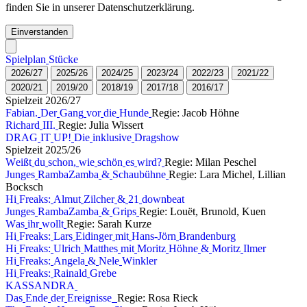
finden Sie in unserer Datenschutzerklärung.
Einverstanden
S
p
i
e
l
p
l
a
n
S
t
ü
c
k
e
2
0
2
6
/
2
7
2
0
2
5
/
2
6
2
0
2
4
/
2
5
2
0
2
3
/
2
4
2
0
2
2
/
2
3
2
0
2
1
/
2
2
2
0
2
0
/
2
1
2
0
1
9
/
2
0
2
0
1
8
/
1
9
2
0
1
7
/
1
8
2
0
1
6
/
1
7
S
p
i
e
l
z
e
i
t
2
0
2
6
/
2
7
F
a
b
i
a
n
.
D
e
r
G
a
n
g
v
o
r
d
i
e
H
u
n
d
e
Regie: Jacob Höhne
R
i
c
h
a
r
d
I
I
I
.
Regie: Julia Wissert
D
R
A
G
I
T
U
P
!
D
i
e
i
n
k
l
u
s
i
v
e
D
r
a
g
s
h
o
w
S
p
i
e
l
z
e
i
t
2
0
2
5
/
2
6
W
e
i
ß
t
d
u
s
c
h
o
n
,
w
i
e
s
c
h
ö
n
e
s
w
i
r
d
?
Regie: Milan Peschel
J
u
n
g
e
s
R
a
m
b
a
Z
a
m
b
a
&
S
c
h
a
u
b
ü
h
n
e
Regie: Lara Michel, Lillian
Bocksch
H
i
F
r
e
a
k
s
:
A
l
m
u
t
Z
i
l
c
h
e
r
&
2
1
d
o
w
n
b
e
a
t
J
u
n
g
e
s
R
a
m
b
a
Z
a
m
b
a
&
G
r
i
p
s
Regie: Louët, Brunold, Kuen
W
a
s
i
h
r
w
o
l
l
t
Regie: Sarah Kurze
H
i
F
r
e
a
k
s
:
L
a
r
s
E
i
d
i
n
g
e
r
m
i
t
H
a
n
s
-
J
ö
r
n
B
r
a
n
d
e
n
b
u
r
g
H
i
F
r
e
a
k
s
:
U
l
r
i
c
h
M
a
t
t
h
e
s
m
i
t
M
o
r
i
t
z
H
ö
h
n
e
&
M
o
r
i
t
z
I
l
m
e
r
H
i
F
r
e
a
k
s
:
A
n
g
e
l
a
&
N
e
l
e
W
i
n
k
l
e
r
H
i
F
r
e
a
k
s
:
R
a
i
n
a
l
d
G
r
e
b
e
K
A
S
S
A
N
D
R
A
D
a
s
E
n
d
e
d
e
r
E
r
e
i
g
n
i
s
s
e
Regie: Rosa Rieck