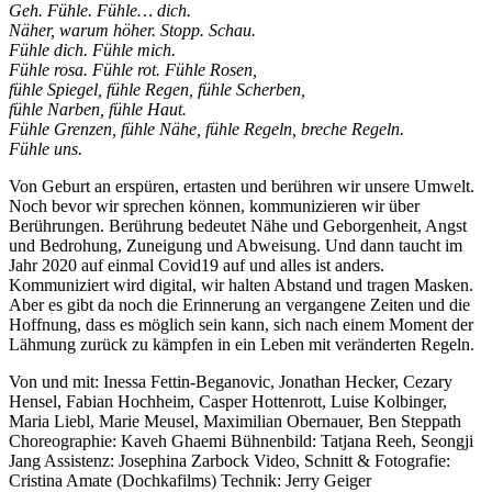
Geh. Fühle. Fühle… dich.
Näher, warum höher. Stopp. Schau.
Fühle dich. Fühle mich.
Fühle rosa. Fühle rot. Fühle Rosen,
fühle Spiegel, fühle Regen, fühle Scherben,
fühle Narben, fühle Haut.
Fühle Grenzen, fühle Nähe, fühle Regeln, breche Regeln.
Fühle uns.
Von Geburt an erspüren, ertasten und berühren wir unsere Umwelt.
Noch bevor wir sprechen können, kommunizieren wir über
Berührungen. Berührung bedeutet Nähe und Geborgenheit, Angst
und Bedrohung, Zuneigung und Abweisung. Und dann taucht im
Jahr 2020 auf einmal Covid19 auf und alles ist anders.
Kommuniziert wird digital, wir halten Abstand und tragen Masken.
Aber es gibt da noch die Erinnerung an vergangene Zeiten und die
Hoffnung, dass es möglich sein kann, sich nach einem Moment der
Lähmung zurück zu kämpfen in ein Leben mit veränderten Regeln.
Von und mit: Inessa Fettin-Beganovic, Jonathan Hecker, Cezary
Hensel, Fabian Hochheim, Casper Hottenrott, Luise Kolbinger,
Maria Liebl, Marie Meusel, Maximilian Obernauer, Ben Steppath
Choreographie: Kaveh Ghaemi Bühnenbild: Tatjana Reeh, Seongji
Jang Assistenz: Josephina Zarbock Video, Schnitt & Fotografie:
Cristina Amate (Dochkafilms) Technik: Jerry Geiger