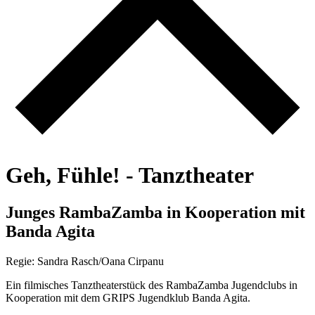
G
e
h
,
F
ü
h
l
e
!
-
T
a
n
z
t
h
e
a
t
e
r
J
u
n
g
e
s
R
a
m
b
a
Z
a
m
b
a
i
n
K
o
o
p
e
r
a
t
i
o
n
m
i
t
B
a
n
d
a
A
g
i
t
a
Regie: Sandra Rasch/Oana Cirpanu
Ein filmisches Tanztheaterstück des RambaZamba Jugendclubs in
Kooperation mit dem GRIPS Jugendklub Banda Agita.