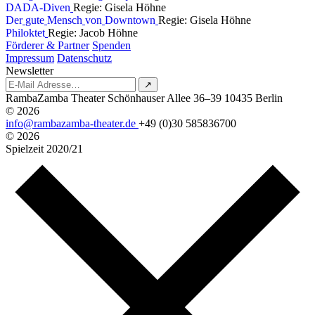
D
A
D
A
-
D
i
v
e
n
Regie: Gisela Höhne
D
e
r
g
u
t
e
M
e
n
s
c
h
v
o
n
D
o
w
n
t
o
w
n
Regie: Gisela Höhne
P
h
i
l
o
k
t
e
t
Regie: Jacob Höhne
Förderer & Partner
Spenden
Impressum
Datenschutz
Newsletter
↗
RambaZamba Theater
Schönhauser Allee 36–39
10435 Berlin
© 2026
info@rambazamba-theater.de
+49 (0)30 585836700
© 2026
Spielzeit
2020/21