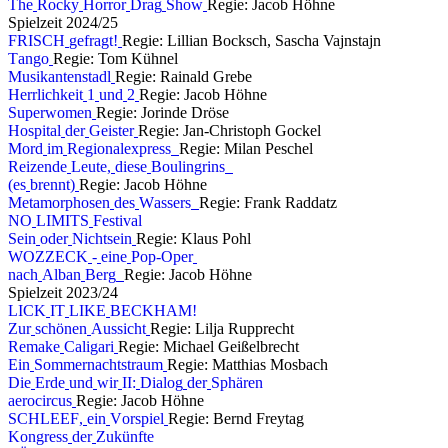
T
h
e
R
o
c
k
y
H
o
r
r
o
r
D
r
a
g
S
h
o
w
Regie: Jacob Höhne
S
p
i
e
l
z
e
i
t
2
0
2
4
/
2
5
F
R
I
S
C
H
g
e
f
r
a
g
t
!
Regie: Lillian Bocksch, Sascha Vajnstajn
T
a
n
g
o
Regie: Tom Kühnel
M
u
s
i
k
a
n
t
e
n
s
t
a
d
l
Regie: Rainald Grebe
H
e
r
r
l
i
c
h
k
e
i
t
1
u
n
d
2
Regie: Jacob Höhne
S
u
p
e
r
w
o
m
e
n
Regie: Jorinde Dröse
H
o
s
p
i
t
a
l
d
e
r
G
e
i
s
t
e
r
Regie: Jan-Christoph Gockel
M
o
r
d
i
m
R
e
g
i
o
n
a
l
e
x
p
r
e
s
s
Regie: Milan Peschel
R
e
i
z
e
n
d
e
L
e
u
t
e
,
d
i
e
s
e
B
o
u
l
i
n
g
r
i
n
s
(
e
s
b
r
e
n
n
t
)
Regie: Jacob Höhne
M
e
t
a
m
o
r
p
h
o
s
e
n
d
e
s
W
a
s
s
e
r
s
Regie: Frank Raddatz
N
O
L
I
M
I
T
S
F
e
s
t
i
v
a
l
S
e
i
n
o
d
e
r
N
i
c
h
t
s
e
i
n
Regie: Klaus Pohl
W
O
Z
Z
E
C
K
-
e
i
n
e
P
o
p
-
O
p
e
r
n
a
c
h
A
l
b
a
n
B
e
r
g
Regie: Jacob Höhne
S
p
i
e
l
z
e
i
t
2
0
2
3
/
2
4
L
I
C
K
I
T
L
I
K
E
B
E
C
K
H
A
M
!
Z
u
r
s
c
h
ö
n
e
n
A
u
s
s
i
c
h
t
Regie: Lilja Rupprecht
R
e
m
a
k
e
C
a
l
i
g
a
r
i
Regie: Michael Geißelbrecht
E
i
n
S
o
m
m
e
r
n
a
c
h
t
s
t
r
a
u
m
Regie: Matthias Mosbach
D
i
e
E
r
d
e
u
n
d
w
i
r
I
I
:
D
i
a
l
o
g
d
e
r
S
p
h
ä
r
e
n
a
e
r
o
c
i
r
c
u
s
Regie: Jacob Höhne
S
C
H
L
E
E
F
,
e
i
n
V
o
r
s
p
i
e
l
Regie: Bernd Freytag
K
o
n
g
r
e
s
s
d
e
r
Z
u
k
ü
n
f
t
e