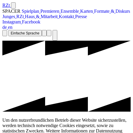
RZt
SPACER
S
p
i
e
l
p
l
a
n
P
r
e
m
i
e
r
e
n
E
n
s
e
m
b
l
e
K
a
r
t
e
n
F
o
r
m
a
t
e
&
D
i
s
k
u
r
s
J
u
n
g
e
s
R
Z
t
H
a
u
s
&
M
i
t
a
r
b
e
i
t
K
o
n
t
a
k
t
P
r
e
s
s
e
I
n
s
t
a
g
r
a
m
F
a
c
e
b
o
o
k
d
e
e
n
Einfache Sprache
Um den nutzerfreundlichen Betrieb dieser Website sicherzustellen,
werden technisch notwendige Cookies eingesetzt, sowie zu
statistischen Zwecken. Weitere Informationen zur Datennutzung