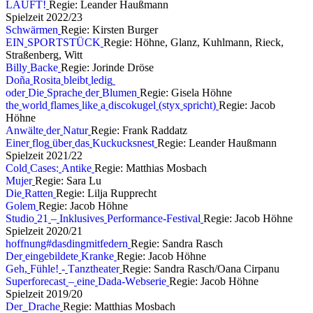
L
Ä
U
F
T
!
Regie: Leander Haußmann
S
p
i
e
l
z
e
i
t
2
0
2
2
/
2
3
S
c
h
w
ä
r
m
e
n
Regie: Kirsten Burger
E
I
N
S
P
O
R
T
S
T
Ü
C
K
Regie: Höhne, Glanz, Kuhlmann, Rieck,
Straßenberg, Witt
B
i
l
l
y
B
a
c
k
e
Regie: Jorinde Dröse
D
o
ñ
a
R
o
s
i
t
a
b
l
e
i
b
t
l
e
d
i
g
o
d
e
r
D
i
e
S
p
r
a
c
h
e
d
e
r
B
l
u
m
e
n
Regie: Gisela Höhne
t
h
e
w
o
r
l
d
f
l
a
m
e
s
l
i
k
e
a
d
i
s
c
o
k
u
g
e
l
(
s
t
y
x
s
p
r
i
c
h
t
)
Regie: Jacob
Höhne
A
n
w
ä
l
t
e
d
e
r
N
a
t
u
r
Regie: Frank Raddatz
E
i
n
e
r
f
l
o
g
ü
b
e
r
d
a
s
K
u
c
k
u
c
k
s
n
e
s
t
Regie: Leander Haußmann
S
p
i
e
l
z
e
i
t
2
0
2
1
/
2
2
C
o
l
d
C
a
s
e
s
:
A
n
t
i
k
e
Regie: Matthias Mosbach
M
u
j
e
r
Regie: Sara Lu
D
i
e
R
a
t
t
e
n
Regie: Lilja Rupprecht
G
o
l
e
m
Regie: Jacob Höhne
S
t
u
d
i
o
2
1
–
I
n
k
l
u
s
i
v
e
s
P
e
r
f
o
r
m
a
n
c
e
-
F
e
s
t
i
v
a
l
Regie: Jacob Höhne
S
p
i
e
l
z
e
i
t
2
0
2
0
/
2
1
h
o
f
f
n
u
n
g
#
d
a
s
d
i
n
g
m
i
t
f
e
d
e
r
n
Regie: Sandra Rasch
D
e
r
e
i
n
g
e
b
i
l
d
e
t
e
K
r
a
n
k
e
Regie: Jacob Höhne
G
e
h
,
F
ü
h
l
e
!
-
T
a
n
z
t
h
e
a
t
e
r
Regie: Sandra Rasch/Oana Cirpanu
S
u
p
e
r
f
o
r
e
c
a
s
t
–
e
i
n
e
D
a
d
a
-
W
e
b
s
e
r
i
e
Regie: Jacob Höhne
S
p
i
e
l
z
e
i
t
2
0
1
9
/
2
0
D
e
r
D
r
a
c
h
e
Regie: Matthias Mosbach