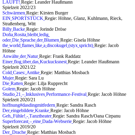
L
Ä
U
F
T
!
Regie: Leander Haußmann
S
p
i
e
l
z
e
i
t
2
0
2
2
/
2
3
S
c
h
w
ä
r
m
e
n
Regie: Kirsten Burger
E
I
N
S
P
O
R
T
S
T
Ü
C
K
Regie: Höhne, Glanz, Kuhlmann, Rieck,
Straßenberg, Witt
B
i
l
l
y
B
a
c
k
e
Regie: Jorinde Dröse
D
o
ñ
a
R
o
s
i
t
a
b
l
e
i
b
t
l
e
d
i
g
o
d
e
r
D
i
e
S
p
r
a
c
h
e
d
e
r
B
l
u
m
e
n
Regie: Gisela Höhne
t
h
e
w
o
r
l
d
f
l
a
m
e
s
l
i
k
e
a
d
i
s
c
o
k
u
g
e
l
(
s
t
y
x
s
p
r
i
c
h
t
)
Regie: Jacob
Höhne
A
n
w
ä
l
t
e
d
e
r
N
a
t
u
r
Regie: Frank Raddatz
E
i
n
e
r
f
l
o
g
ü
b
e
r
d
a
s
K
u
c
k
u
c
k
s
n
e
s
t
Regie: Leander Haußmann
S
p
i
e
l
z
e
i
t
2
0
2
1
/
2
2
C
o
l
d
C
a
s
e
s
:
A
n
t
i
k
e
Regie: Matthias Mosbach
M
u
j
e
r
Regie: Sara Lu
D
i
e
R
a
t
t
e
n
Regie: Lilja Rupprecht
G
o
l
e
m
Regie: Jacob Höhne
S
t
u
d
i
o
2
1
–
I
n
k
l
u
s
i
v
e
s
P
e
r
f
o
r
m
a
n
c
e
-
F
e
s
t
i
v
a
l
Regie: Jacob Höhne
S
p
i
e
l
z
e
i
t
2
0
2
0
/
2
1
h
o
f
f
n
u
n
g
#
d
a
s
d
i
n
g
m
i
t
f
e
d
e
r
n
Regie: Sandra Rasch
D
e
r
e
i
n
g
e
b
i
l
d
e
t
e
K
r
a
n
k
e
Regie: Jacob Höhne
G
e
h
,
F
ü
h
l
e
!
-
T
a
n
z
t
h
e
a
t
e
r
Regie: Sandra Rasch/Oana Cirpanu
S
u
p
e
r
f
o
r
e
c
a
s
t
–
e
i
n
e
D
a
d
a
-
W
e
b
s
e
r
i
e
Regie: Jacob Höhne
S
p
i
e
l
z
e
i
t
2
0
1
9
/
2
0
D
e
r
D
r
a
c
h
e
Regie: Matthias Mosbach