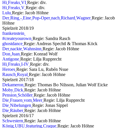
H
i
F
r
e
a
k
s
V
I
Regie: div.
H
i
F
r
e
a
k
s
V
Regie: div.
L
u
l
u
Regie: Jacob Höhne
D
e
r
R
i
n
g
-
E
i
n
e
P
o
p
-
O
p
e
r
n
a
c
h
R
i
c
h
a
r
d
W
a
g
n
e
r
Regie: Jacob
Höhne
S
p
i
e
l
z
e
i
t
2
0
1
8
/
1
9
f
r
a
n
k
e
n
s
t
e
i
n
#
c
r
e
a
t
e
y
o
u
r
o
w
n
Regie: Sandra Rasch
g
h
o
s
t
d
a
n
c
e
Regie: Andreas Spechtl & Thomas Köck
D
e
r
n
a
c
k
t
e
W
a
h
n
s
i
n
n
Regie: Jacob Höhne
D
o
n
J
u
a
n
Regie: Konrad Wolf
A
n
t
i
g
o
n
e
Regie: Lilja Rupprecht
H
i
F
r
e
a
k
s
I
-
I
V
Regie: div.
H
e
r
o
e
s
Regie: Sara Lu, Rubén Nsue
R
a
u
s
c
h
R
o
y
a
l
Regie: Jacob Höhne
S
p
i
e
l
z
e
i
t
2
0
1
7
/
1
8
D
e
k
a
m
e
r
o
n
Regie: Thomas Bo Nilsson, Julian Wolf Eicke
M
o
b
y
D
i
c
k
Regie: Jacob Höhne
P
e
n
s
i
o
n
S
c
h
ö
l
l
e
r
Regie: Jacob Höhne
D
i
e
F
r
a
u
e
n
v
o
m
M
e
e
r
Regie: Lilja Rupprecht
D
i
e
N
i
b
e
l
u
n
g
e
n
Regie: Jonas Sippel
D
i
e
R
ä
u
b
e
r
Regie: Jacob Höhne
S
p
i
e
l
z
e
i
t
2
0
1
6
/
1
7
S
c
h
w
e
s
t
e
r
n
Regie: Jacob Höhne
K
ö
n
i
g
U
B
U
f
e
a
t
u
r
i
n
g
C
r
a
q
u
e
Regie: Jacob Höhne