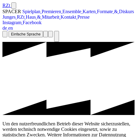
RZt
SPACER
S
p
i
e
l
p
l
a
n
P
r
e
m
i
e
r
e
n
E
n
s
e
m
b
l
e
K
a
r
t
e
n
F
o
r
m
a
t
e
&
D
i
s
k
u
r
s
J
u
n
g
e
s
R
Z
t
H
a
u
s
&
M
i
t
a
r
b
e
i
t
K
o
n
t
a
k
t
P
r
e
s
s
e
I
n
s
t
a
g
r
a
m
F
a
c
e
b
o
o
k
d
e
e
n
Einfache Sprache
Um den nutzerfreundlichen Betrieb dieser Website sicherzustellen,
werden technisch notwendige Cookies eingesetzt, sowie zu
statistischen Zwecken. Weitere Informationen zur Datennutzung