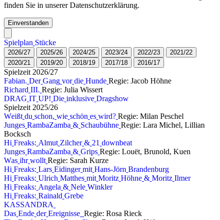
finden Sie in unserer Datenschutzerklärung.
Einverstanden
S
p
i
e
l
p
l
a
n
S
t
ü
c
k
e
2
0
2
6
/
2
7
2
0
2
5
/
2
6
2
0
2
4
/
2
5
2
0
2
3
/
2
4
2
0
2
2
/
2
3
2
0
2
1
/
2
2
2
0
2
0
/
2
1
2
0
1
9
/
2
0
2
0
1
8
/
1
9
2
0
1
7
/
1
8
2
0
1
6
/
1
7
S
p
i
e
l
z
e
i
t
2
0
2
6
/
2
7
F
a
b
i
a
n
.
D
e
r
G
a
n
g
v
o
r
d
i
e
H
u
n
d
e
Regie: Jacob Höhne
R
i
c
h
a
r
d
I
I
I
.
Regie: Julia Wissert
D
R
A
G
I
T
U
P
!
D
i
e
i
n
k
l
u
s
i
v
e
D
r
a
g
s
h
o
w
S
p
i
e
l
z
e
i
t
2
0
2
5
/
2
6
W
e
i
ß
t
d
u
s
c
h
o
n
,
w
i
e
s
c
h
ö
n
e
s
w
i
r
d
?
Regie: Milan Peschel
J
u
n
g
e
s
R
a
m
b
a
Z
a
m
b
a
&
S
c
h
a
u
b
ü
h
n
e
Regie: Lara Michel, Lillian
Bocksch
H
i
F
r
e
a
k
s
:
A
l
m
u
t
Z
i
l
c
h
e
r
&
2
1
d
o
w
n
b
e
a
t
J
u
n
g
e
s
R
a
m
b
a
Z
a
m
b
a
&
G
r
i
p
s
Regie: Louët, Brunold, Kuen
W
a
s
i
h
r
w
o
l
l
t
Regie: Sarah Kurze
H
i
F
r
e
a
k
s
:
L
a
r
s
E
i
d
i
n
g
e
r
m
i
t
H
a
n
s
-
J
ö
r
n
B
r
a
n
d
e
n
b
u
r
g
H
i
F
r
e
a
k
s
:
U
l
r
i
c
h
M
a
t
t
h
e
s
m
i
t
M
o
r
i
t
z
H
ö
h
n
e
&
M
o
r
i
t
z
I
l
m
e
r
H
i
F
r
e
a
k
s
:
A
n
g
e
l
a
&
N
e
l
e
W
i
n
k
l
e
r
H
i
F
r
e
a
k
s
:
R
a
i
n
a
l
d
G
r
e
b
e
K
A
S
S
A
N
D
R
A
D
a
s
E
n
d
e
d
e
r
E
r
e
i
g
n
i
s
s
e
Regie: Rosa Rieck