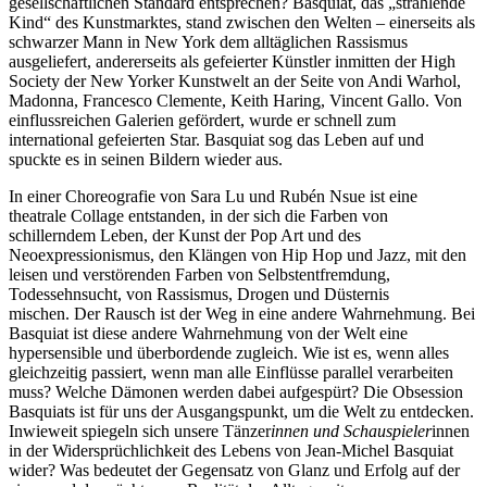
gesellschaftlichen Standard entsprechen? Basquiat, das „strahlende
Kind“ des Kunstmarktes, stand zwischen den Welten – einerseits als
schwarzer Mann in New York dem alltäglichen Rassismus
ausgeliefert, andererseits als gefeierter Künstler inmitten der High
Society der New Yorker Kunstwelt an der Seite von Andi Warhol,
Madonna, Francesco Clemente, Keith Haring, Vincent Gallo. Von
einflussreichen Galerien gefördert, wurde er schnell zum
international gefeierten Star. Basquiat sog das Leben auf und
spuckte es in seinen Bildern wieder aus.
In einer Choreografie von Sara Lu und Rubén Nsue ist eine
theatrale Collage entstanden, in der sich die Farben von
schillerndem Leben, der Kunst der Pop Art und des
Neoexpressionismus, den Klängen von Hip Hop und Jazz, mit den
leisen und verstörenden Farben von Selbstentfremdung,
Todessehnsucht, von Rassismus, Drogen und Düsternis
mischen. Der Rausch ist der Weg in eine andere Wahrnehmung. Bei
Basquiat ist diese andere Wahrnehmung von der Welt eine
hypersensible und überbordende zugleich. Wie ist es, wenn alles
gleichzeitig passiert, wenn man alle Einflüsse parallel verarbeiten
muss? Welche Dämonen werden dabei aufgespürt? Die Obsession
Basquiats ist für uns der Ausgangspunkt, um die Welt zu entdecken.
Inwieweit spiegeln sich unsere Tänzer
innen und Schauspieler
innen
in der Widersprüchlichkeit des Lebens von Jean-Michel Basquiat
wider? Was bedeutet der Gegensatz von Glanz und Erfolg auf der