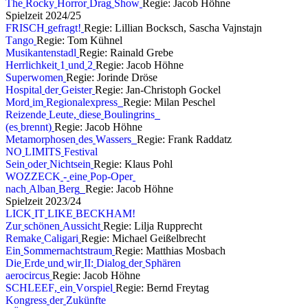
T
h
e
R
o
c
k
y
H
o
r
r
o
r
D
r
a
g
S
h
o
w
Regie: Jacob Höhne
S
p
i
e
l
z
e
i
t
2
0
2
4
/
2
5
F
R
I
S
C
H
g
e
f
r
a
g
t
!
Regie: Lillian Bocksch, Sascha Vajnstajn
T
a
n
g
o
Regie: Tom Kühnel
M
u
s
i
k
a
n
t
e
n
s
t
a
d
l
Regie: Rainald Grebe
H
e
r
r
l
i
c
h
k
e
i
t
1
u
n
d
2
Regie: Jacob Höhne
S
u
p
e
r
w
o
m
e
n
Regie: Jorinde Dröse
H
o
s
p
i
t
a
l
d
e
r
G
e
i
s
t
e
r
Regie: Jan-Christoph Gockel
M
o
r
d
i
m
R
e
g
i
o
n
a
l
e
x
p
r
e
s
s
Regie: Milan Peschel
R
e
i
z
e
n
d
e
L
e
u
t
e
,
d
i
e
s
e
B
o
u
l
i
n
g
r
i
n
s
(
e
s
b
r
e
n
n
t
)
Regie: Jacob Höhne
M
e
t
a
m
o
r
p
h
o
s
e
n
d
e
s
W
a
s
s
e
r
s
Regie: Frank Raddatz
N
O
L
I
M
I
T
S
F
e
s
t
i
v
a
l
S
e
i
n
o
d
e
r
N
i
c
h
t
s
e
i
n
Regie: Klaus Pohl
W
O
Z
Z
E
C
K
-
e
i
n
e
P
o
p
-
O
p
e
r
n
a
c
h
A
l
b
a
n
B
e
r
g
Regie: Jacob Höhne
S
p
i
e
l
z
e
i
t
2
0
2
3
/
2
4
L
I
C
K
I
T
L
I
K
E
B
E
C
K
H
A
M
!
Z
u
r
s
c
h
ö
n
e
n
A
u
s
s
i
c
h
t
Regie: Lilja Rupprecht
R
e
m
a
k
e
C
a
l
i
g
a
r
i
Regie: Michael Geißelbrecht
E
i
n
S
o
m
m
e
r
n
a
c
h
t
s
t
r
a
u
m
Regie: Matthias Mosbach
D
i
e
E
r
d
e
u
n
d
w
i
r
I
I
:
D
i
a
l
o
g
d
e
r
S
p
h
ä
r
e
n
a
e
r
o
c
i
r
c
u
s
Regie: Jacob Höhne
S
C
H
L
E
E
F
,
e
i
n
V
o
r
s
p
i
e
l
Regie: Bernd Freytag
K
o
n
g
r
e
s
s
d
e
r
Z
u
k
ü
n
f
t
e