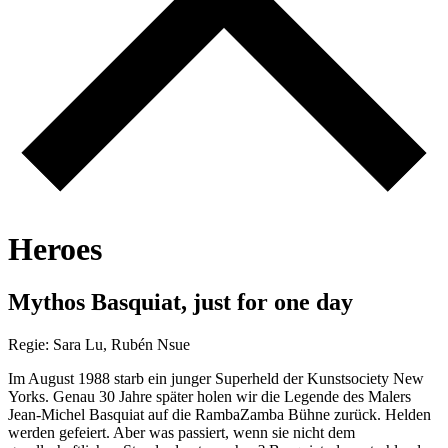
H
e
r
o
e
s
M
y
t
h
o
s
B
a
s
q
u
i
a
t
,
j
u
s
t
f
o
r
o
n
e
d
a
y
Regie: Sara Lu, Rubén Nsue
Im August 1988 starb ein junger Superheld der Kunstsociety New
Yorks. Genau 30 Jahre später holen wir die Legende des Malers
Jean-Michel Basquiat auf die RambaZamba Bühne zurück. Helden
werden gefeiert. Aber was passiert, wenn sie nicht dem