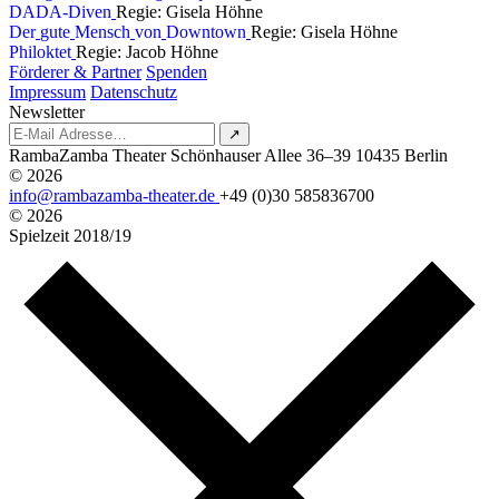
D
A
D
A
-
D
i
v
e
n
Regie: Gisela Höhne
D
e
r
g
u
t
e
M
e
n
s
c
h
v
o
n
D
o
w
n
t
o
w
n
Regie: Gisela Höhne
P
h
i
l
o
k
t
e
t
Regie: Jacob Höhne
Förderer & Partner
Spenden
Impressum
Datenschutz
Newsletter
↗
RambaZamba Theater
Schönhauser Allee 36–39
10435 Berlin
© 2026
info@rambazamba-theater.de
+49 (0)30 585836700
© 2026
Spielzeit
2018/19