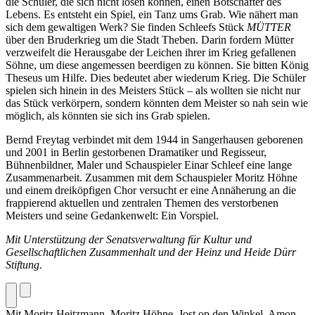
die Schüler, die sich nicht lösen können, einen Botschafter des
Lebens. Es entsteht ein Spiel, ein Tanz ums Grab. Wie nähert man
sich dem gewaltigen Werk? Sie finden Schleefs Stück
MÜTTER
über den Bruderkrieg um die Stadt Theben. Darin fordern Mütter
verzweifelt die Herausgabe der Leichen ihrer im Krieg gefallenen
Söhne, um diese angemessen beerdigen zu können. Sie bitten König
Theseus um Hilfe. Dies bedeutet aber wiederum Krieg. Die Schüler
spielen sich hinein in des Meisters Stück – als wollten sie nicht nur
das Stück verkörpern, sondern könnten dem Meister so nah sein wie
möglich, als könnten sie sich ins Grab spielen.
Bernd Freytag verbindet mit dem 1944 in Sangerhausen geborenen
und 2001 in Berlin gestorbenen Dramatiker und Regisseur,
Bühnenbildner, Maler und Schauspieler Einar Schleef eine lange
Zusammenarbeit. Zusammen mit dem Schauspieler Moritz Höhne
und einem dreiköpfigen Chor versucht er eine Annäherung an die
frappierend aktuellen und zentralen Themen des verstorbenen
Meisters und seine Gedankenwelt: Ein Vorspiel.
Mit Unterstützung der Senatsverwaltung für Kultur und
Gesellschaftlichen Zusammenhalt und der Heinz und Heide Dürr
Stiftung.
Mit
Moritz Heitzmann,
Moritz Höhne,
Jost op den Winkel,
Amon