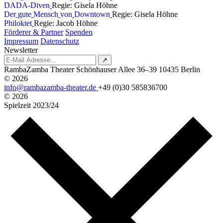
D
A
D
A
-
D
i
v
e
n
Regie: Gisela Höhne
D
e
r
g
u
t
e
M
e
n
s
c
h
v
o
n
D
o
w
n
t
o
w
n
Regie: Gisela Höhne
P
h
i
l
o
k
t
e
t
Regie: Jacob Höhne
Förderer & Partner
Spenden
Impressum
Datenschutz
Newsletter
↗
RambaZamba Theater
Schönhauser Allee 36–39
10435 Berlin
© 2026
info@rambazamba-theater.de
+49 (0)30 585836700
© 2026
Spielzeit
2023/24