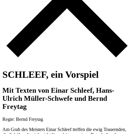
S
C
H
L
E
E
F
,
e
i
n
V
o
r
s
p
i
e
l
M
i
t
T
e
x
t
e
n
v
o
n
E
i
n
a
r
S
c
h
l
e
e
f
,
H
a
n
s
-
U
l
r
i
c
h
M
ü
l
l
e
r
-
S
c
h
w
e
f
e
u
n
d
B
e
r
n
d
F
r
e
y
t
a
g
Regie: Bernd Freytag
Am Grab des Meisters Einar Schleef treffen die ewig Trauernden,