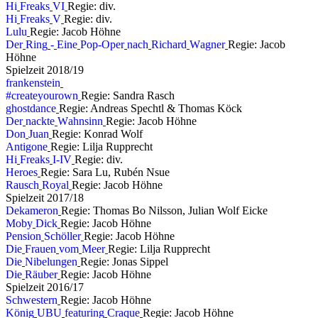
H
i
F
r
e
a
k
s
V
I
Regie: div.
H
i
F
r
e
a
k
s
V
Regie: div.
L
u
l
u
Regie: Jacob Höhne
D
e
r
R
i
n
g
-
E
i
n
e
P
o
p
-
O
p
e
r
n
a
c
h
R
i
c
h
a
r
d
W
a
g
n
e
r
Regie: Jacob
Höhne
S
p
i
e
l
z
e
i
t
2
0
1
8
/
1
9
f
r
a
n
k
e
n
s
t
e
i
n
#
c
r
e
a
t
e
y
o
u
r
o
w
n
Regie: Sandra Rasch
g
h
o
s
t
d
a
n
c
e
Regie: Andreas Spechtl & Thomas Köck
D
e
r
n
a
c
k
t
e
W
a
h
n
s
i
n
n
Regie: Jacob Höhne
D
o
n
J
u
a
n
Regie: Konrad Wolf
A
n
t
i
g
o
n
e
Regie: Lilja Rupprecht
H
i
F
r
e
a
k
s
I
-
I
V
Regie: div.
H
e
r
o
e
s
Regie: Sara Lu, Rubén Nsue
R
a
u
s
c
h
R
o
y
a
l
Regie: Jacob Höhne
S
p
i
e
l
z
e
i
t
2
0
1
7
/
1
8
D
e
k
a
m
e
r
o
n
Regie: Thomas Bo Nilsson, Julian Wolf Eicke
M
o
b
y
D
i
c
k
Regie: Jacob Höhne
P
e
n
s
i
o
n
S
c
h
ö
l
l
e
r
Regie: Jacob Höhne
D
i
e
F
r
a
u
e
n
v
o
m
M
e
e
r
Regie: Lilja Rupprecht
D
i
e
N
i
b
e
l
u
n
g
e
n
Regie: Jonas Sippel
D
i
e
R
ä
u
b
e
r
Regie: Jacob Höhne
S
p
i
e
l
z
e
i
t
2
0
1
6
/
1
7
S
c
h
w
e
s
t
e
r
n
Regie: Jacob Höhne
K
ö
n
i
g
U
B
U
f
e
a
t
u
r
i
n
g
C
r
a
q
u
e
Regie: Jacob Höhne