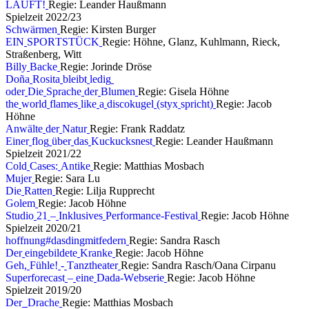
L
Ä
U
F
T
!
Regie: Leander Haußmann
S
p
i
e
l
z
e
i
t
2
0
2
2
/
2
3
S
c
h
w
ä
r
m
e
n
Regie: Kirsten Burger
E
I
N
S
P
O
R
T
S
T
Ü
C
K
Regie: Höhne, Glanz, Kuhlmann, Rieck,
Straßenberg, Witt
B
i
l
l
y
B
a
c
k
e
Regie: Jorinde Dröse
D
o
ñ
a
R
o
s
i
t
a
b
l
e
i
b
t
l
e
d
i
g
o
d
e
r
D
i
e
S
p
r
a
c
h
e
d
e
r
B
l
u
m
e
n
Regie: Gisela Höhne
t
h
e
w
o
r
l
d
f
l
a
m
e
s
l
i
k
e
a
d
i
s
c
o
k
u
g
e
l
(
s
t
y
x
s
p
r
i
c
h
t
)
Regie: Jacob
Höhne
A
n
w
ä
l
t
e
d
e
r
N
a
t
u
r
Regie: Frank Raddatz
E
i
n
e
r
f
l
o
g
ü
b
e
r
d
a
s
K
u
c
k
u
c
k
s
n
e
s
t
Regie: Leander Haußmann
S
p
i
e
l
z
e
i
t
2
0
2
1
/
2
2
C
o
l
d
C
a
s
e
s
:
A
n
t
i
k
e
Regie: Matthias Mosbach
M
u
j
e
r
Regie: Sara Lu
D
i
e
R
a
t
t
e
n
Regie: Lilja Rupprecht
G
o
l
e
m
Regie: Jacob Höhne
S
t
u
d
i
o
2
1
–
I
n
k
l
u
s
i
v
e
s
P
e
r
f
o
r
m
a
n
c
e
-
F
e
s
t
i
v
a
l
Regie: Jacob Höhne
S
p
i
e
l
z
e
i
t
2
0
2
0
/
2
1
h
o
f
f
n
u
n
g
#
d
a
s
d
i
n
g
m
i
t
f
e
d
e
r
n
Regie: Sandra Rasch
D
e
r
e
i
n
g
e
b
i
l
d
e
t
e
K
r
a
n
k
e
Regie: Jacob Höhne
G
e
h
,
F
ü
h
l
e
!
-
T
a
n
z
t
h
e
a
t
e
r
Regie: Sandra Rasch/Oana Cirpanu
S
u
p
e
r
f
o
r
e
c
a
s
t
–
e
i
n
e
D
a
d
a
-
W
e
b
s
e
r
i
e
Regie: Jacob Höhne
S
p
i
e
l
z
e
i
t
2
0
1
9
/
2
0
D
e
r
D
r
a
c
h
e
Regie: Matthias Mosbach