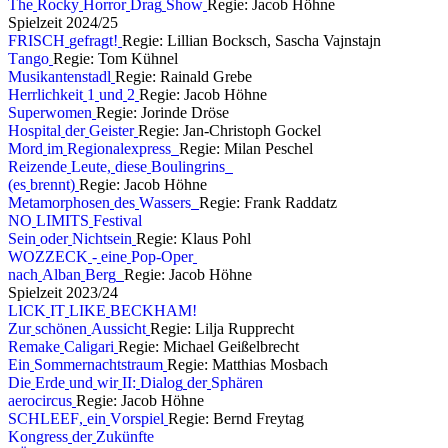
T
h
e
R
o
c
k
y
H
o
r
r
o
r
D
r
a
g
S
h
o
w
Regie: Jacob Höhne
S
p
i
e
l
z
e
i
t
2
0
2
4
/
2
5
F
R
I
S
C
H
g
e
f
r
a
g
t
!
Regie: Lillian Bocksch, Sascha Vajnstajn
T
a
n
g
o
Regie: Tom Kühnel
M
u
s
i
k
a
n
t
e
n
s
t
a
d
l
Regie: Rainald Grebe
H
e
r
r
l
i
c
h
k
e
i
t
1
u
n
d
2
Regie: Jacob Höhne
S
u
p
e
r
w
o
m
e
n
Regie: Jorinde Dröse
H
o
s
p
i
t
a
l
d
e
r
G
e
i
s
t
e
r
Regie: Jan-Christoph Gockel
M
o
r
d
i
m
R
e
g
i
o
n
a
l
e
x
p
r
e
s
s
Regie: Milan Peschel
R
e
i
z
e
n
d
e
L
e
u
t
e
,
d
i
e
s
e
B
o
u
l
i
n
g
r
i
n
s
(
e
s
b
r
e
n
n
t
)
Regie: Jacob Höhne
M
e
t
a
m
o
r
p
h
o
s
e
n
d
e
s
W
a
s
s
e
r
s
Regie: Frank Raddatz
N
O
L
I
M
I
T
S
F
e
s
t
i
v
a
l
S
e
i
n
o
d
e
r
N
i
c
h
t
s
e
i
n
Regie: Klaus Pohl
W
O
Z
Z
E
C
K
-
e
i
n
e
P
o
p
-
O
p
e
r
n
a
c
h
A
l
b
a
n
B
e
r
g
Regie: Jacob Höhne
S
p
i
e
l
z
e
i
t
2
0
2
3
/
2
4
L
I
C
K
I
T
L
I
K
E
B
E
C
K
H
A
M
!
Z
u
r
s
c
h
ö
n
e
n
A
u
s
s
i
c
h
t
Regie: Lilja Rupprecht
R
e
m
a
k
e
C
a
l
i
g
a
r
i
Regie: Michael Geißelbrecht
E
i
n
S
o
m
m
e
r
n
a
c
h
t
s
t
r
a
u
m
Regie: Matthias Mosbach
D
i
e
E
r
d
e
u
n
d
w
i
r
I
I
:
D
i
a
l
o
g
d
e
r
S
p
h
ä
r
e
n
a
e
r
o
c
i
r
c
u
s
Regie: Jacob Höhne
S
C
H
L
E
E
F
,
e
i
n
V
o
r
s
p
i
e
l
Regie: Bernd Freytag
K
o
n
g
r
e
s
s
d
e
r
Z
u
k
ü
n
f
t
e