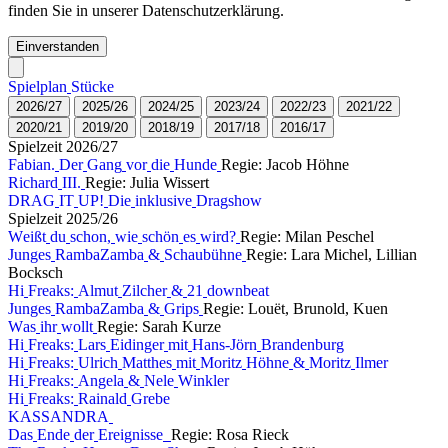
finden Sie in unserer Datenschutzerklärung.
Einverstanden
S
p
i
e
l
p
l
a
n
S
t
ü
c
k
e
2
0
2
6
/
2
7
2
0
2
5
/
2
6
2
0
2
4
/
2
5
2
0
2
3
/
2
4
2
0
2
2
/
2
3
2
0
2
1
/
2
2
2
0
2
0
/
2
1
2
0
1
9
/
2
0
2
0
1
8
/
1
9
2
0
1
7
/
1
8
2
0
1
6
/
1
7
S
p
i
e
l
z
e
i
t
2
0
2
6
/
2
7
F
a
b
i
a
n
.
D
e
r
G
a
n
g
v
o
r
d
i
e
H
u
n
d
e
Regie: Jacob Höhne
R
i
c
h
a
r
d
I
I
I
.
Regie: Julia Wissert
D
R
A
G
I
T
U
P
!
D
i
e
i
n
k
l
u
s
i
v
e
D
r
a
g
s
h
o
w
S
p
i
e
l
z
e
i
t
2
0
2
5
/
2
6
W
e
i
ß
t
d
u
s
c
h
o
n
,
w
i
e
s
c
h
ö
n
e
s
w
i
r
d
?
Regie: Milan Peschel
J
u
n
g
e
s
R
a
m
b
a
Z
a
m
b
a
&
S
c
h
a
u
b
ü
h
n
e
Regie: Lara Michel, Lillian
Bocksch
H
i
F
r
e
a
k
s
:
A
l
m
u
t
Z
i
l
c
h
e
r
&
2
1
d
o
w
n
b
e
a
t
J
u
n
g
e
s
R
a
m
b
a
Z
a
m
b
a
&
G
r
i
p
s
Regie: Louët, Brunold, Kuen
W
a
s
i
h
r
w
o
l
l
t
Regie: Sarah Kurze
H
i
F
r
e
a
k
s
:
L
a
r
s
E
i
d
i
n
g
e
r
m
i
t
H
a
n
s
-
J
ö
r
n
B
r
a
n
d
e
n
b
u
r
g
H
i
F
r
e
a
k
s
:
U
l
r
i
c
h
M
a
t
t
h
e
s
m
i
t
M
o
r
i
t
z
H
ö
h
n
e
&
M
o
r
i
t
z
I
l
m
e
r
H
i
F
r
e
a
k
s
:
A
n
g
e
l
a
&
N
e
l
e
W
i
n
k
l
e
r
H
i
F
r
e
a
k
s
:
R
a
i
n
a
l
d
G
r
e
b
e
K
A
S
S
A
N
D
R
A
D
a
s
E
n
d
e
d
e
r
E
r
e
i
g
n
i
s
s
e
Regie: Rosa Rieck