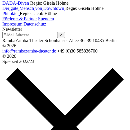
D
A
D
A
-
D
i
v
e
n
Regie: Gisela Höhne
D
e
r
g
u
t
e
M
e
n
s
c
h
v
o
n
D
o
w
n
t
o
w
n
Regie: Gisela Höhne
P
h
i
l
o
k
t
e
t
Regie: Jacob Höhne
Förderer & Partner
Spenden
Impressum
Datenschutz
Newsletter
↗
RambaZamba Theater
Schönhauser Allee 36–39
10435 Berlin
© 2026
info@rambazamba-theater.de
+49 (0)30 585836700
© 2026
Spielzeit
2022/23