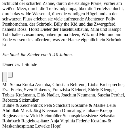
Schlucht der scharfen Zähne, durch die staubige Prärie, vorbei am
weißen Meer, durch die Treibsandpampa, über die Teufelsschlucht,
durch das wilde Wiesental, über die windigen Hügel und an den
schwarzen Fluss erleben sie viele aufregende Abenteuer. Polly
Posthörnchen, der Schrönk, Billy the Kid und das Zwergpferd
namens Rosa, Horst-Dieter der Haselnussbaum, Mini und Kampf-
Tobi halten zusammen, haben prima Ideen, Witz und Mut und am
Ende wissen sie außerdem, was zur Hacke eigentlich ein Schrönk
ist.
Ein Stück für Kinder von 5 -10 Jahren.
Dauer ca. 1 Stunde
Mit
Selma Enoka Ayemba,
Christian Behrend,
Lioba Breitsprecher,
Eva Fuchs,
Sven Hakenes,
Franziska Kleinert,
Shirly Klengel,
Tobias Kreßmann,
Dirk Nadler,
Joachim Neumann,
Sascha Perthel,
Rebecca Sickmüller
Bühne & Zeichentrick
Peta Schickart
Kostüme & Maske
Leila
Abdullah
Musik
Jörg Kleemann
Dramaturgie
Juliane Koepp
Regieassistenz
Vicki Steinmüller
Schauspielassistenz
Sebastian
Rohrbach
Regiehospitanz
Anja Virginia Federle
Kostüm- &
Maskenhospitanz
Leweke Hopf