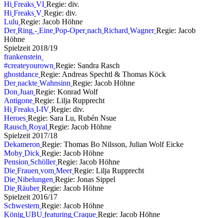
H
i
F
r
e
a
k
s
V
I
Regie: div.
H
i
F
r
e
a
k
s
V
Regie: div.
L
u
l
u
Regie: Jacob Höhne
D
e
r
R
i
n
g
-
E
i
n
e
P
o
p
-
O
p
e
r
n
a
c
h
R
i
c
h
a
r
d
W
a
g
n
e
r
Regie: Jacob
Höhne
S
p
i
e
l
z
e
i
t
2
0
1
8
/
1
9
f
r
a
n
k
e
n
s
t
e
i
n
#
c
r
e
a
t
e
y
o
u
r
o
w
n
Regie: Sandra Rasch
g
h
o
s
t
d
a
n
c
e
Regie: Andreas Spechtl & Thomas Köck
D
e
r
n
a
c
k
t
e
W
a
h
n
s
i
n
n
Regie: Jacob Höhne
D
o
n
J
u
a
n
Regie: Konrad Wolf
A
n
t
i
g
o
n
e
Regie: Lilja Rupprecht
H
i
F
r
e
a
k
s
I
-
I
V
Regie: div.
H
e
r
o
e
s
Regie: Sara Lu, Rubén Nsue
R
a
u
s
c
h
R
o
y
a
l
Regie: Jacob Höhne
S
p
i
e
l
z
e
i
t
2
0
1
7
/
1
8
D
e
k
a
m
e
r
o
n
Regie: Thomas Bo Nilsson, Julian Wolf Eicke
M
o
b
y
D
i
c
k
Regie: Jacob Höhne
P
e
n
s
i
o
n
S
c
h
ö
l
l
e
r
Regie: Jacob Höhne
D
i
e
F
r
a
u
e
n
v
o
m
M
e
e
r
Regie: Lilja Rupprecht
D
i
e
N
i
b
e
l
u
n
g
e
n
Regie: Jonas Sippel
D
i
e
R
ä
u
b
e
r
Regie: Jacob Höhne
S
p
i
e
l
z
e
i
t
2
0
1
6
/
1
7
S
c
h
w
e
s
t
e
r
n
Regie: Jacob Höhne
K
ö
n
i
g
U
B
U
f
e
a
t
u
r
i
n
g
C
r
a
q
u
e
Regie: Jacob Höhne