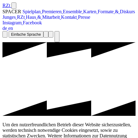
RZt
SPACER
S
p
i
e
l
p
l
a
n
P
r
e
m
i
e
r
e
n
E
n
s
e
m
b
l
e
K
a
r
t
e
n
F
o
r
m
a
t
e
&
D
i
s
k
u
r
s
J
u
n
g
e
s
R
Z
t
H
a
u
s
&
M
i
t
a
r
b
e
i
t
K
o
n
t
a
k
t
P
r
e
s
s
e
I
n
s
t
a
g
r
a
m
F
a
c
e
b
o
o
k
d
e
e
n
Einfache Sprache
Um den nutzerfreundlichen Betrieb dieser Website sicherzustellen,
werden technisch notwendige Cookies eingesetzt, sowie zu
statistischen Zwecken. Weitere Informationen zur Datennutzung