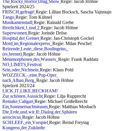
T
h
e
R
o
c
k
y
H
o
r
r
o
r
D
r
a
g
S
h
o
w
Regie: Jacob Höhne
S
p
i
e
l
z
e
i
t
2
0
2
4
/
2
5
F
R
I
S
C
H
g
e
f
r
a
g
t
!
Regie: Lillian Bocksch, Sascha Vajnstajn
T
a
n
g
o
Regie: Tom Kühnel
M
u
s
i
k
a
n
t
e
n
s
t
a
d
l
Regie: Rainald Grebe
H
e
r
r
l
i
c
h
k
e
i
t
1
u
n
d
2
Regie: Jacob Höhne
S
u
p
e
r
w
o
m
e
n
Regie: Jorinde Dröse
H
o
s
p
i
t
a
l
d
e
r
G
e
i
s
t
e
r
Regie: Jan-Christoph Gockel
M
o
r
d
i
m
R
e
g
i
o
n
a
l
e
x
p
r
e
s
s
Regie: Milan Peschel
R
e
i
z
e
n
d
e
L
e
u
t
e
,
d
i
e
s
e
B
o
u
l
i
n
g
r
i
n
s
(
e
s
b
r
e
n
n
t
)
Regie: Jacob Höhne
M
e
t
a
m
o
r
p
h
o
s
e
n
d
e
s
W
a
s
s
e
r
s
Regie: Frank Raddatz
N
O
L
I
M
I
T
S
F
e
s
t
i
v
a
l
S
e
i
n
o
d
e
r
N
i
c
h
t
s
e
i
n
Regie: Klaus Pohl
W
O
Z
Z
E
C
K
-
e
i
n
e
P
o
p
-
O
p
e
r
n
a
c
h
A
l
b
a
n
B
e
r
g
Regie: Jacob Höhne
S
p
i
e
l
z
e
i
t
2
0
2
3
/
2
4
L
I
C
K
I
T
L
I
K
E
B
E
C
K
H
A
M
!
Z
u
r
s
c
h
ö
n
e
n
A
u
s
s
i
c
h
t
Regie: Lilja Rupprecht
R
e
m
a
k
e
C
a
l
i
g
a
r
i
Regie: Michael Geißelbrecht
E
i
n
S
o
m
m
e
r
n
a
c
h
t
s
t
r
a
u
m
Regie: Matthias Mosbach
D
i
e
E
r
d
e
u
n
d
w
i
r
I
I
:
D
i
a
l
o
g
d
e
r
S
p
h
ä
r
e
n
a
e
r
o
c
i
r
c
u
s
Regie: Jacob Höhne
S
C
H
L
E
E
F
,
e
i
n
V
o
r
s
p
i
e
l
Regie: Bernd Freytag
K
o
n
g
r
e
s
s
d
e
r
Z
u
k
ü
n
f
t
e