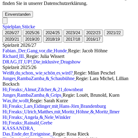
finden Sie in unserer Datenschutzerklärung.
Einverstanden
S
p
i
e
l
p
l
a
n
S
t
ü
c
k
e
2
0
2
6
/
2
7
2
0
2
5
/
2
6
2
0
2
4
/
2
5
2
0
2
3
/
2
4
2
0
2
2
/
2
3
2
0
2
1
/
2
2
2
0
2
0
/
2
1
2
0
1
9
/
2
0
2
0
1
8
/
1
9
2
0
1
7
/
1
8
2
0
1
6
/
1
7
S
p
i
e
l
z
e
i
t
2
0
2
6
/
2
7
F
a
b
i
a
n
.
D
e
r
G
a
n
g
v
o
r
d
i
e
H
u
n
d
e
Regie: Jacob Höhne
R
i
c
h
a
r
d
I
I
I
.
Regie: Julia Wissert
D
R
A
G
I
T
U
P
!
D
i
e
i
n
k
l
u
s
i
v
e
D
r
a
g
s
h
o
w
S
p
i
e
l
z
e
i
t
2
0
2
5
/
2
6
W
e
i
ß
t
d
u
s
c
h
o
n
,
w
i
e
s
c
h
ö
n
e
s
w
i
r
d
?
Regie: Milan Peschel
J
u
n
g
e
s
R
a
m
b
a
Z
a
m
b
a
&
S
c
h
a
u
b
ü
h
n
e
Regie: Lara Michel, Lillian
Bocksch
H
i
F
r
e
a
k
s
:
A
l
m
u
t
Z
i
l
c
h
e
r
&
2
1
d
o
w
n
b
e
a
t
J
u
n
g
e
s
R
a
m
b
a
Z
a
m
b
a
&
G
r
i
p
s
Regie: Louët, Brunold, Kuen
W
a
s
i
h
r
w
o
l
l
t
Regie: Sarah Kurze
H
i
F
r
e
a
k
s
:
L
a
r
s
E
i
d
i
n
g
e
r
m
i
t
H
a
n
s
-
J
ö
r
n
B
r
a
n
d
e
n
b
u
r
g
H
i
F
r
e
a
k
s
:
U
l
r
i
c
h
M
a
t
t
h
e
s
m
i
t
M
o
r
i
t
z
H
ö
h
n
e
&
M
o
r
i
t
z
I
l
m
e
r
H
i
F
r
e
a
k
s
:
A
n
g
e
l
a
&
N
e
l
e
W
i
n
k
l
e
r
H
i
F
r
e
a
k
s
:
R
a
i
n
a
l
d
G
r
e
b
e
K
A
S
S
A
N
D
R
A
D
a
s
E
n
d
e
d
e
r
E
r
e
i
g
n
i
s
s
e
Regie: Rosa Rieck