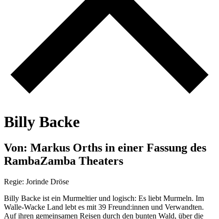
B
i
l
l
y
B
a
c
k
e
V
o
n
:
M
a
r
k
u
s
O
r
t
h
s
i
n
e
i
n
e
r
F
a
s
s
u
n
g
d
e
s
R
a
m
b
a
Z
a
m
b
a
T
h
e
a
t
e
r
s
Regie: Jorinde Dröse
Billy Backe ist ein Murmeltier und logisch: Es liebt Murmeln. Im
Walle-Wacke Land lebt es mit 39 Freund:innen und Verwandten.
Auf ihren gemeinsamen Reisen durch den bunten Wald, über die