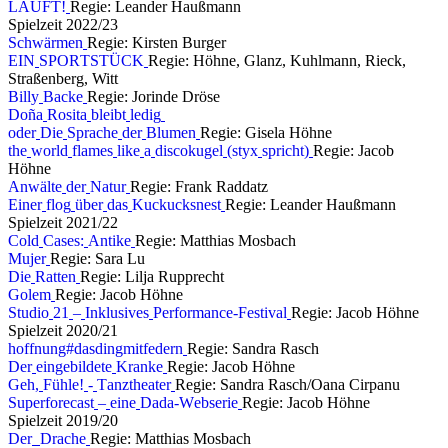
L
Ä
U
F
T
!
Regie: Leander Haußmann
S
p
i
e
l
z
e
i
t
2
0
2
2
/
2
3
S
c
h
w
ä
r
m
e
n
Regie: Kirsten Burger
E
I
N
S
P
O
R
T
S
T
Ü
C
K
Regie: Höhne, Glanz, Kuhlmann, Rieck,
Straßenberg, Witt
B
i
l
l
y
B
a
c
k
e
Regie: Jorinde Dröse
D
o
ñ
a
R
o
s
i
t
a
b
l
e
i
b
t
l
e
d
i
g
o
d
e
r
D
i
e
S
p
r
a
c
h
e
d
e
r
B
l
u
m
e
n
Regie: Gisela Höhne
t
h
e
w
o
r
l
d
f
l
a
m
e
s
l
i
k
e
a
d
i
s
c
o
k
u
g
e
l
(
s
t
y
x
s
p
r
i
c
h
t
)
Regie: Jacob
Höhne
A
n
w
ä
l
t
e
d
e
r
N
a
t
u
r
Regie: Frank Raddatz
E
i
n
e
r
f
l
o
g
ü
b
e
r
d
a
s
K
u
c
k
u
c
k
s
n
e
s
t
Regie: Leander Haußmann
S
p
i
e
l
z
e
i
t
2
0
2
1
/
2
2
C
o
l
d
C
a
s
e
s
:
A
n
t
i
k
e
Regie: Matthias Mosbach
M
u
j
e
r
Regie: Sara Lu
D
i
e
R
a
t
t
e
n
Regie: Lilja Rupprecht
G
o
l
e
m
Regie: Jacob Höhne
S
t
u
d
i
o
2
1
–
I
n
k
l
u
s
i
v
e
s
P
e
r
f
o
r
m
a
n
c
e
-
F
e
s
t
i
v
a
l
Regie: Jacob Höhne
S
p
i
e
l
z
e
i
t
2
0
2
0
/
2
1
h
o
f
f
n
u
n
g
#
d
a
s
d
i
n
g
m
i
t
f
e
d
e
r
n
Regie: Sandra Rasch
D
e
r
e
i
n
g
e
b
i
l
d
e
t
e
K
r
a
n
k
e
Regie: Jacob Höhne
G
e
h
,
F
ü
h
l
e
!
-
T
a
n
z
t
h
e
a
t
e
r
Regie: Sandra Rasch/Oana Cirpanu
S
u
p
e
r
f
o
r
e
c
a
s
t
–
e
i
n
e
D
a
d
a
-
W
e
b
s
e
r
i
e
Regie: Jacob Höhne
S
p
i
e
l
z
e
i
t
2
0
1
9
/
2
0
D
e
r
D
r
a
c
h
e
Regie: Matthias Mosbach