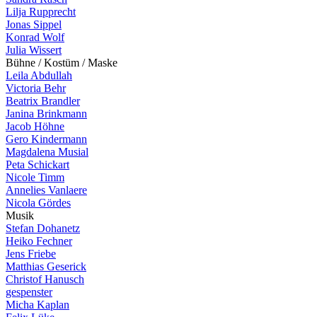
Lilja Rupprecht
Jonas Sippel
Konrad Wolf
Julia Wissert
B
ü
h
n
e
/
K
o
s
t
ü
m
/
M
a
s
k
e
Leila Abdullah
Victoria Behr
Beatrix Brandler
Janina Brinkmann
Jacob Höhne
Gero Kindermann
Magdalena Musial
Peta Schickart
Nicole Timm
Annelies Vanlaere
Nicola Gördes
M
u
s
i
k
Stefan Dohanetz
Heiko Fechner
Jens Friebe
Matthias Geserick
Christof Hanusch
gespenster
Micha Kaplan