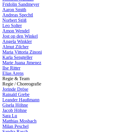
Fridolin Sandmeyer
Aaron Smith
Andreas Spechtl
Norbert Stöß
Leo Solter
Amon Wendel
Jost op den Winkel
Angela Winkler
Almut Zilcher
Maria Vittoria Zinoni
Karla Sengteller
Marie Juana Jimenez
Ilse Ritter
Elias Arens
R
e
g
i
e
&
T
e
a
m
R
e
g
i
e
/
C
h
o
r
e
o
g
r
a
f
i
e
Jorinde Dröse
Rainald Grebe
Leander Haußmann
Gisela Höhne
Jacob Höhne
Sara Lu
Matthias Mosbach
Milan Peschel
Sandra Rasch