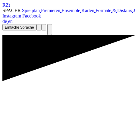
RZt
SPACER
S
p
i
e
l
p
l
a
n
P
r
e
m
i
e
r
e
n
E
n
s
e
m
b
l
e
K
a
r
t
e
n
F
o
r
m
a
t
e
&
D
i
s
k
u
r
s
J
I
n
s
t
a
g
r
a
m
F
a
c
e
b
o
o
k
d
e
e
n
Einfache Sprache