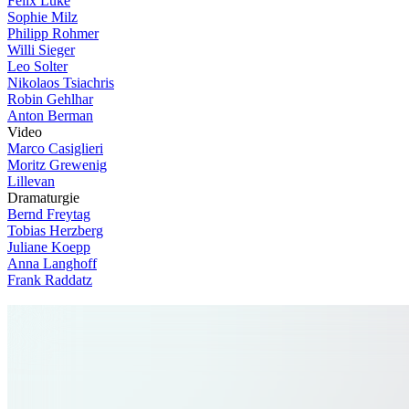
Felix Lüke
Sophie Milz
Philipp Rohmer
Willi Sieger
Leo Solter
Nikolaos Tsiachris
Robin Gehlhar
Anton Berman
V
i
d
e
o
Marco Casiglieri
Moritz Grewenig
Lillevan
D
r
a
m
a
t
u
r
g
i
e
Bernd Freytag
Tobias Herzberg
Juliane Koepp
Anna Langhoff
Frank Raddatz