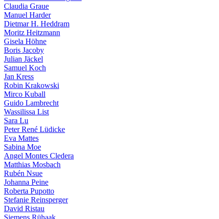
Claudia Graue
Manuel Harder
Dietmar H. Heddram
Moritz Heitzmann
Gisela Höhne
Boris Jacoby
Julian Jäckel
Samuel Koch
Jan Kress
Robin Krakowski
Mirco Kuball
Guido Lambrecht
Wassilissa List
Sara Lu
Peter René Lüdicke
Eva Mattes
Sabina Moe
Angel Montes Cledera
Matthias Mosbach
Rubén Nsue
Johanna Peine
Roberta Pupotto
Stefanie Reinsperger
David Ristau
Siemens Rühaak