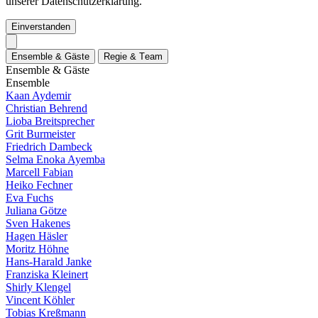
unserer Datenschutzerklärung.
Einverstanden
E
n
s
e
m
b
l
e
&
G
ä
s
t
e
R
e
g
i
e
&
T
e
a
m
E
n
s
e
m
b
l
e
&
G
ä
s
t
e
E
n
s
e
m
b
l
e
Kaan Aydemir
Christian Behrend
Lioba Breitsprecher
Grit Burmeister
Friedrich Dambeck
Selma Enoka Ayemba
Marcell Fabian
Heiko Fechner
Eva Fuchs
Juliana Götze
Sven Hakenes
Hagen Häsler
Moritz Höhne
Hans-Harald Janke
Franziska Kleinert
Shirly Klengel
Vincent Köhler
Tobias Kreßmann