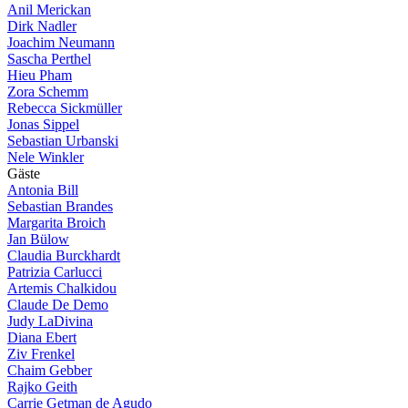
Anil Merickan
Dirk Nadler
Joachim Neumann
Sascha Perthel
Hieu Pham
Zora Schemm
Rebecca Sickmüller
Jonas Sippel
Sebastian Urbanski
Nele Winkler
G
ä
s
t
e
Antonia Bill
Sebastian Brandes
Margarita Broich
Jan Bülow
Claudia Burckhardt
Patrizia Carlucci
Artemis Chalkidou
Claude De Demo
Judy LaDivina
Diana Ebert
Ziv Frenkel
Chaim Gebber
Rajko Geith
Carrie Getman de Agudo