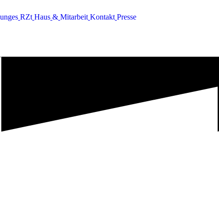
u
n
g
e
s
R
Z
t
H
a
u
s
&
M
i
t
a
r
b
e
i
t
K
o
n
t
a
k
t
P
r
e
s
s
e