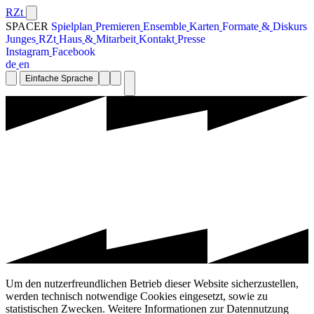
RZt
SPACER
S
p
i
e
l
p
l
a
n
P
r
e
m
i
e
r
e
n
E
n
s
e
m
b
l
e
K
a
r
t
e
n
F
o
r
m
a
t
e
&
D
i
s
k
u
r
s
J
u
n
g
e
s
R
Z
t
H
a
u
s
&
M
i
t
a
r
b
e
i
t
K
o
n
t
a
k
t
P
r
e
s
s
e
I
n
s
t
a
g
r
a
m
F
a
c
e
b
o
o
k
d
e
e
n
Einfache Sprache
Um den nutzerfreundlichen Betrieb dieser Website sicherzustellen,
werden technisch notwendige Cookies eingesetzt, sowie zu
statistischen Zwecken. Weitere Informationen zur Datennutzung