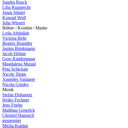
Sandra Rasch
Lilja Rupprecht
Jonas Sippel
Konrad Wolf
Julia Wissert
B
ü
h
n
e
/
K
o
s
t
ü
m
/
M
a
s
k
e
Leila Abdullah
Victoria Behr
Beatrix Brandler
Janina Brinkmann
Jacob Höhne
Gero Kindermann
Magdalena Musial
Peta Schickart
Nicole Timm
Annelies Vanlaere
Nicola Gördes
M
u
s
i
k
Stefan Dohanetz
Heiko Fechner
Jens Friebe
Matthias Geserick
Christof Hanusch
gespenster
Micha Kaplan