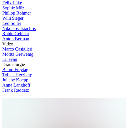
Felix Lüke
Sophie Milz
Philipp Rohmer
Willi Sieger
Leo Solter
Nikolaos Tsiachris
Robin Gehlhar
Anton Berman
V
i
d
e
o
Marco Casiglieri
Moritz Grewenig
Lillevan
D
r
a
m
a
t
u
r
g
i
e
Bernd Freytag
Tobias Herzberg
Juliane Koepp
Anna Langhoff
Frank Raddatz