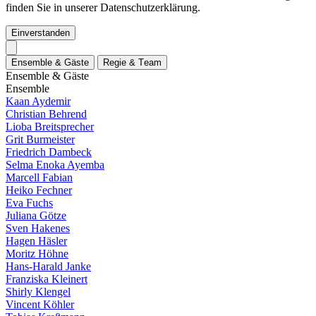
finden Sie in unserer Datenschutzerklärung.
Einverstanden
E
n
s
e
m
b
l
e
&
G
ä
s
t
e
R
e
g
i
e
&
T
e
a
m
E
n
s
e
m
b
l
e
&
G
ä
s
t
e
E
n
s
e
m
b
l
e
Kaan Aydemir
Christian Behrend
Lioba Breitsprecher
Grit Burmeister
Friedrich Dambeck
Selma Enoka Ayemba
Marcell Fabian
Heiko Fechner
Eva Fuchs
Juliana Götze
Sven Hakenes
Hagen Häsler
Moritz Höhne
Hans-Harald Janke
Franziska Kleinert
Shirly Klengel
Vincent Köhler