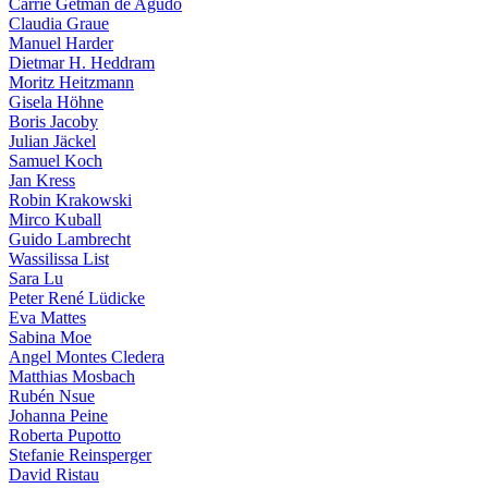
Carrie Getman de Agudo
Claudia Graue
Manuel Harder
Dietmar H. Heddram
Moritz Heitzmann
Gisela Höhne
Boris Jacoby
Julian Jäckel
Samuel Koch
Jan Kress
Robin Krakowski
Mirco Kuball
Guido Lambrecht
Wassilissa List
Sara Lu
Peter René Lüdicke
Eva Mattes
Sabina Moe
Angel Montes Cledera
Matthias Mosbach
Rubén Nsue
Johanna Peine
Roberta Pupotto
Stefanie Reinsperger
David Ristau