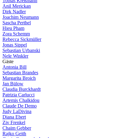
Tobias Kreßmann
Anil Merickan
Dirk Nadler
Joachim Neumann
Sascha Perthel
Hieu Pham
Zora Schemm
Rebecca Sickmüller
Jonas Sippel
Sebastian Urbanski
Nele Winkler
G
ä
s
t
e
Antonia Bill
Sebastian Brandes
Margarita Broich
Jan Bülow
Claudia Burckhardt
Patrizia Carlucci
Artemis Chalkidou
Claude De Demo
Judy LaDivina
Diana Ebert
Ziv Frenkel
Chaim Gebber
Rajko Geith