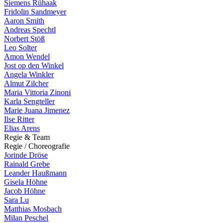
Siemens Rühaak
Fridolin Sandmeyer
Aaron Smith
Andreas Spechtl
Norbert Stöß
Leo Solter
Amon Wendel
Jost op den Winkel
Angela Winkler
Almut Zilcher
Maria Vittoria Zinoni
Karla Sengteller
Marie Juana Jimenez
Ilse Ritter
Elias Arens
R
e
g
i
e
&
T
e
a
m
R
e
g
i
e
/
C
h
o
r
e
o
g
r
a
f
i
e
Jorinde Dröse
Rainald Grebe
Leander Haußmann
Gisela Höhne
Jacob Höhne
Sara Lu
Matthias Mosbach
Milan Peschel