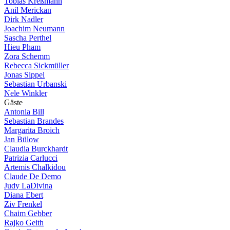
Tobias Kreßmann
Anil Merickan
Dirk Nadler
Joachim Neumann
Sascha Perthel
Hieu Pham
Zora Schemm
Rebecca Sickmüller
Jonas Sippel
Sebastian Urbanski
Nele Winkler
G
ä
s
t
e
Antonia Bill
Sebastian Brandes
Margarita Broich
Jan Bülow
Claudia Burckhardt
Patrizia Carlucci
Artemis Chalkidou
Claude De Demo
Judy LaDivina
Diana Ebert
Ziv Frenkel
Chaim Gebber
Rajko Geith