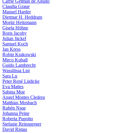
Carrie Getman de Agudo
Claudia Graue
Manuel Harder
Dietmar H. Heddram
Moritz Heitzmann
Gisela Höhne
Boris Jacoby
Julian Jäckel
Samuel Koch
Jan Kress
Robin Krakowski
Mirco Kuball
Guido Lambrecht
Wassilissa List
Sara Lu
Peter René Lüdicke
Eva Mattes
Sabina Moe
Angel Montes Cledera
Matthias Mosbach
Rubén Nsue
Johanna Peine
Roberta Pupotto
Stefanie Reinsperger
David Ristau