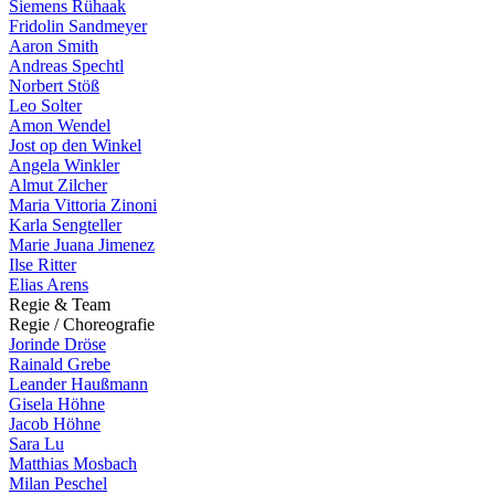
Siemens Rühaak
Fridolin Sandmeyer
Aaron Smith
Andreas Spechtl
Norbert Stöß
Leo Solter
Amon Wendel
Jost op den Winkel
Angela Winkler
Almut Zilcher
Maria Vittoria Zinoni
Karla Sengteller
Marie Juana Jimenez
Ilse Ritter
Elias Arens
R
e
g
i
e
&
T
e
a
m
R
e
g
i
e
/
C
h
o
r
e
o
g
r
a
f
i
e
Jorinde Dröse
Rainald Grebe
Leander Haußmann
Gisela Höhne
Jacob Höhne
Sara Lu
Matthias Mosbach
Milan Peschel