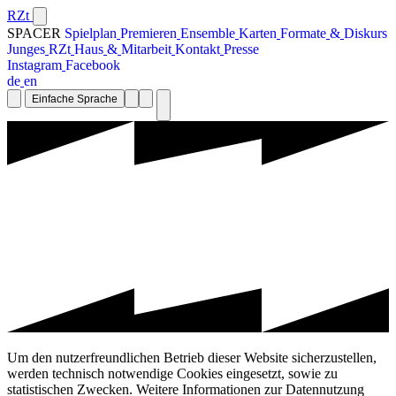
RZt
SPACER
S
p
i
e
l
p
l
a
n
P
r
e
m
i
e
r
e
n
E
n
s
e
m
b
l
e
K
a
r
t
e
n
F
o
r
m
a
t
e
&
D
i
s
k
u
r
s
J
u
n
g
e
s
R
Z
t
H
a
u
s
&
M
i
t
a
r
b
e
i
t
K
o
n
t
a
k
t
P
r
e
s
s
e
I
n
s
t
a
g
r
a
m
F
a
c
e
b
o
o
k
d
e
e
n
Einfache Sprache
Um den nutzerfreundlichen Betrieb dieser Website sicherzustellen,
werden technisch notwendige Cookies eingesetzt, sowie zu
statistischen Zwecken. Weitere Informationen zur Datennutzung