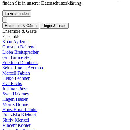
finden Sie in unserer Datenschutzerklärung.
Einverstanden
E
n
s
e
m
b
l
e
&
G
ä
s
t
e
R
e
g
i
e
&
T
e
a
m
E
n
s
e
m
b
l
e
&
G
ä
s
t
e
E
n
s
e
m
b
l
e
Kaan Aydemir
Christian Behrend
Lioba Breitsprecher
Grit Burmeister
Friedrich Dambeck
Selma Enoka Ayemba
Marcell Fabian
Heiko Fechner
Eva Fuchs
Juliana Götze
Sven Hakenes
Hagen Häsler
Moritz Höhne
Hans-Harald Janke
Franziska Kleinert
Shirly Klengel
Vincent Köhler