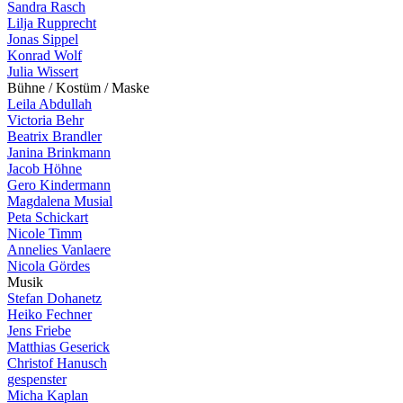
Sandra Rasch
Lilja Rupprecht
Jonas Sippel
Konrad Wolf
Julia Wissert
B
ü
h
n
e
/
K
o
s
t
ü
m
/
M
a
s
k
e
Leila Abdullah
Victoria Behr
Beatrix Brandler
Janina Brinkmann
Jacob Höhne
Gero Kindermann
Magdalena Musial
Peta Schickart
Nicole Timm
Annelies Vanlaere
Nicola Gördes
M
u
s
i
k
Stefan Dohanetz
Heiko Fechner
Jens Friebe
Matthias Geserick
Christof Hanusch
gespenster
Micha Kaplan