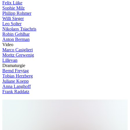
Felix Lüke
Sophie Milz
Philipp Rohmer
Willi Sieger
Leo Solter
Nikolaos Tsiachris
Robin Gehlhar
Anton Berman
V
i
d
e
o
Marco Casiglieri
Moritz Grewenig
Lillevan
D
r
a
m
a
t
u
r
g
i
e
Bernd Freytag
Tobias Herzberg
Juliane Koepp
Anna Langhoff
Frank Raddatz