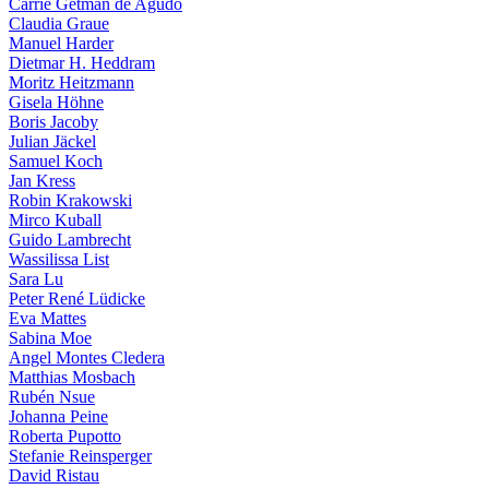
Carrie Getman de Agudo
Claudia Graue
Manuel Harder
Dietmar H. Heddram
Moritz Heitzmann
Gisela Höhne
Boris Jacoby
Julian Jäckel
Samuel Koch
Jan Kress
Robin Krakowski
Mirco Kuball
Guido Lambrecht
Wassilissa List
Sara Lu
Peter René Lüdicke
Eva Mattes
Sabina Moe
Angel Montes Cledera
Matthias Mosbach
Rubén Nsue
Johanna Peine
Roberta Pupotto
Stefanie Reinsperger
David Ristau