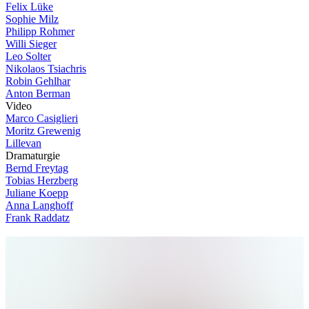
Felix Lüke
Sophie Milz
Philipp Rohmer
Willi Sieger
Leo Solter
Nikolaos Tsiachris
Robin Gehlhar
Anton Berman
V
i
d
e
o
Marco Casiglieri
Moritz Grewenig
Lillevan
D
r
a
m
a
t
u
r
g
i
e
Bernd Freytag
Tobias Herzberg
Juliane Koepp
Anna Langhoff
Frank Raddatz