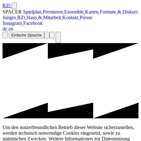
RZt
SPACER
S
p
i
e
l
p
l
a
n
P
r
e
m
i
e
r
e
n
E
n
s
e
m
b
l
e
K
a
r
t
e
n
F
o
r
m
a
t
e
&
D
i
s
k
u
r
s
J
u
n
g
e
s
R
Z
t
H
a
u
s
&
M
i
t
a
r
b
e
i
t
K
o
n
t
a
k
t
P
r
e
s
s
e
I
n
s
t
a
g
r
a
m
F
a
c
e
b
o
o
k
d
e
e
n
Einfache Sprache
Um den nutzerfreundlichen Betrieb dieser Website sicherzustellen,
werden technisch notwendige Cookies eingesetzt, sowie zu
statistischen Zwecken. Weitere Informationen zur Datennutzung