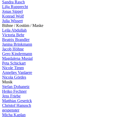
Sandra Rasch
Lilja Rupprecht
Jonas Sippel
Konrad Wolf
Julia Wissert
B
ü
h
n
e
/
K
o
s
t
ü
m
/
M
a
s
k
e
Leila Abdullah
Victoria Behr
Beatrix Brandler
Janina Brinkmann
Jacob Höhne
Gero Kindermann
Magdalena Musial
Peta Schickart
Nicole Timm
Annelies Vanlaere
Nicola Gördes
M
u
s
i
k
Stefan Dohanetz
Heiko Fechner
Jens Friebe
Matthias Geserick
Christof Hanusch
gespenster
Micha Kaplan