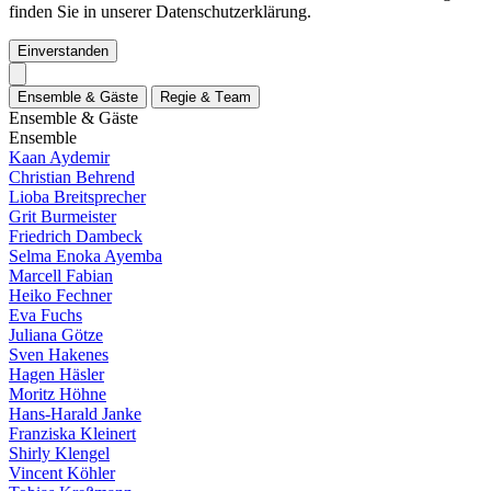
finden Sie in unserer Datenschutzerklärung.
Einverstanden
E
n
s
e
m
b
l
e
&
G
ä
s
t
e
R
e
g
i
e
&
T
e
a
m
E
n
s
e
m
b
l
e
&
G
ä
s
t
e
E
n
s
e
m
b
l
e
Kaan Aydemir
Christian Behrend
Lioba Breitsprecher
Grit Burmeister
Friedrich Dambeck
Selma Enoka Ayemba
Marcell Fabian
Heiko Fechner
Eva Fuchs
Juliana Götze
Sven Hakenes
Hagen Häsler
Moritz Höhne
Hans-Harald Janke
Franziska Kleinert
Shirly Klengel
Vincent Köhler