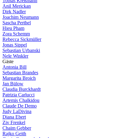
Tobias Kreßmann
Anil Merickan
Dirk Nadler
Joachim Neumann
Sascha Perthel
Hieu Pham
Zora Schemm
Rebecca Sickmüller
Jonas Sippel
Sebastian Urbanski
Nele Winkler
G
ä
s
t
e
Antonia Bill
Sebastian Brandes
Margarita Broich
Jan Bülow
Claudia Burckhardt
Patrizia Carlucci
Artemis Chalkidou
Claude De Demo
Judy LaDivina
Diana Ebert
Ziv Frenkel
Chaim Gebber
Rajko Geith