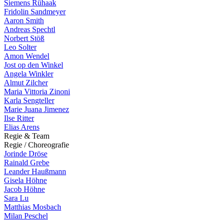
Siemens Rühaak
Fridolin Sandmeyer
Aaron Smith
Andreas Spechtl
Norbert Stöß
Leo Solter
Amon Wendel
Jost op den Winkel
Angela Winkler
Almut Zilcher
Maria Vittoria Zinoni
Karla Sengteller
Marie Juana Jimenez
Ilse Ritter
Elias Arens
R
e
g
i
e
&
T
e
a
m
R
e
g
i
e
/
C
h
o
r
e
o
g
r
a
f
i
e
Jorinde Dröse
Rainald Grebe
Leander Haußmann
Gisela Höhne
Jacob Höhne
Sara Lu
Matthias Mosbach
Milan Peschel