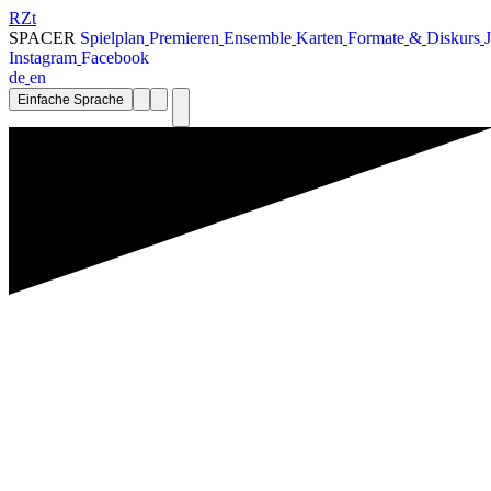
RZt
SPACER
S
p
i
e
l
p
l
a
n
P
r
e
m
i
e
r
e
n
E
n
s
e
m
b
l
e
K
a
r
t
e
n
F
o
r
m
a
t
e
&
D
i
s
k
u
r
s
J
I
n
s
t
a
g
r
a
m
F
a
c
e
b
o
o
k
d
e
e
n
Einfache Sprache