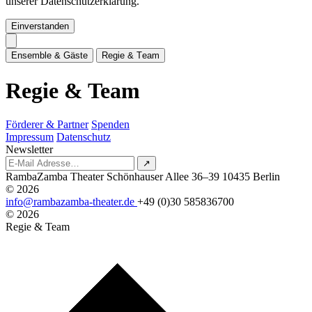
unserer Datenschutzerklärung.
Einverstanden
E
n
s
e
m
b
l
e
&
G
ä
s
t
e
R
e
g
i
e
&
T
e
a
m
R
e
g
i
e
&
T
e
a
m
Förderer & Partner
Spenden
Impressum
Datenschutz
Newsletter
↗
RambaZamba Theater
Schönhauser Allee 36–39
10435 Berlin
© 2026
info@rambazamba-theater.de
+49 (0)30 585836700
© 2026
Regie & Team