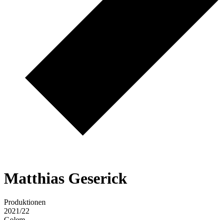
M
a
t
t
h
i
a
s
G
e
s
e
r
i
c
k
Produktionen
2021/22
Golem