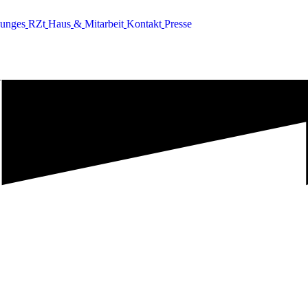
u
n
g
e
s
R
Z
t
H
a
u
s
&
M
i
t
a
r
b
e
i
t
K
o
n
t
a
k
t
P
r
e
s
s
e