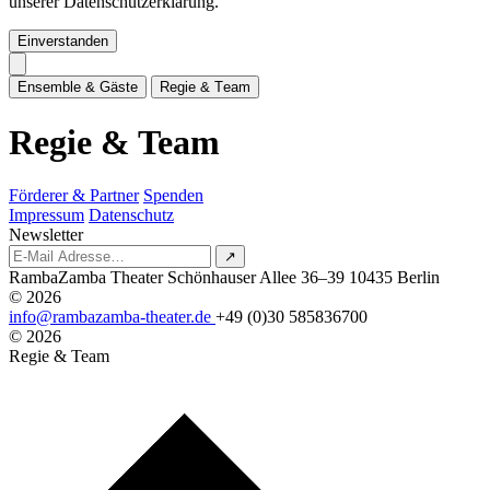
unserer Datenschutzerklärung.
Einverstanden
E
n
s
e
m
b
l
e
&
G
ä
s
t
e
R
e
g
i
e
&
T
e
a
m
R
e
g
i
e
&
T
e
a
m
Förderer & Partner
Spenden
Impressum
Datenschutz
Newsletter
↗
RambaZamba Theater
Schönhauser Allee 36–39
10435 Berlin
© 2026
info@rambazamba-theater.de
+49 (0)30 585836700
© 2026
Regie & Team