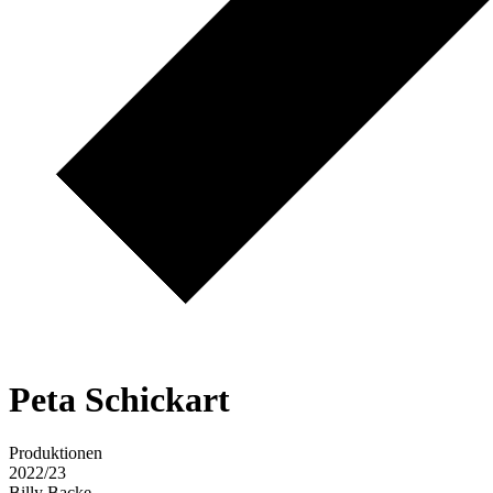
P
e
t
a
S
c
h
i
c
k
a
r
t
Produktionen
2022/23
Billy Backe