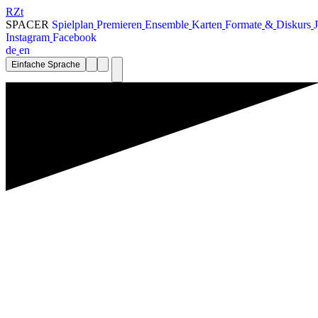
RZt
SPACER
S
p
i
e
l
p
l
a
n
P
r
e
m
i
e
r
e
n
E
n
s
e
m
b
l
e
K
a
r
t
e
n
F
o
r
m
a
t
e
&
D
i
s
k
u
r
s
J
I
n
s
t
a
g
r
a
m
F
a
c
e
b
o
o
k
d
e
e
n
Einfache Sprache