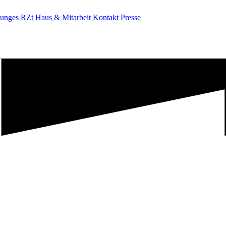
u
n
g
e
s
R
Z
t
H
a
u
s
&
M
i
t
a
r
b
e
i
t
K
o
n
t
a
k
t
P
r
e
s
s
e