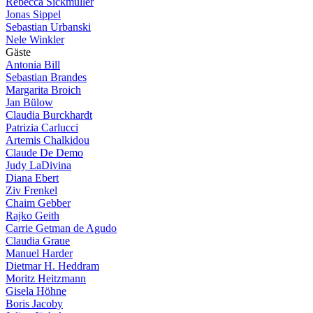
Rebecca Sickmüller
Jonas Sippel
Sebastian Urbanski
Nele Winkler
G
ä
s
t
e
Antonia Bill
Sebastian Brandes
Margarita Broich
Jan Bülow
Claudia Burckhardt
Patrizia Carlucci
Artemis Chalkidou
Claude De Demo
Judy LaDivina
Diana Ebert
Ziv Frenkel
Chaim Gebber
Rajko Geith
Carrie Getman de Agudo
Claudia Graue
Manuel Harder
Dietmar H. Heddram
Moritz Heitzmann
Gisela Höhne
Boris Jacoby