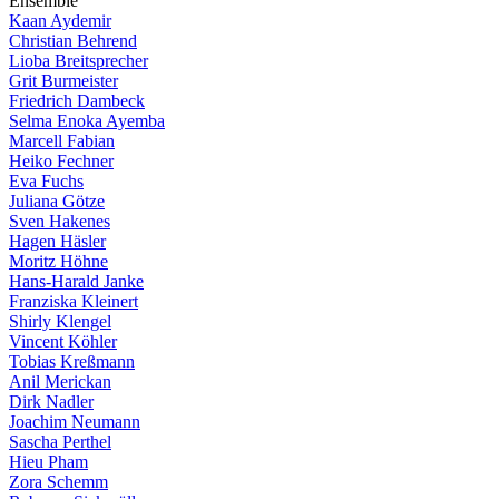
E
n
s
e
m
b
l
e
Kaan Aydemir
Christian Behrend
Lioba Breitsprecher
Grit Burmeister
Friedrich Dambeck
Selma Enoka Ayemba
Marcell Fabian
Heiko Fechner
Eva Fuchs
Juliana Götze
Sven Hakenes
Hagen Häsler
Moritz Höhne
Hans-Harald Janke
Franziska Kleinert
Shirly Klengel
Vincent Köhler
Tobias Kreßmann
Anil Merickan
Dirk Nadler
Joachim Neumann
Sascha Perthel
Hieu Pham
Zora Schemm