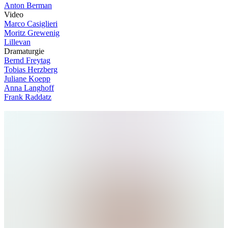
Anton Berman
V
i
d
e
o
Marco Casiglieri
Moritz Grewenig
Lillevan
D
r
a
m
a
t
u
r
g
i
e
Bernd Freytag
Tobias Herzberg
Juliane Koepp
Anna Langhoff
Frank Raddatz