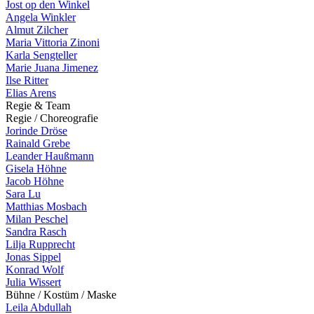
Jost op den Winkel
Angela Winkler
Almut Zilcher
Maria Vittoria Zinoni
Karla Sengteller
Marie Juana Jimenez
Ilse Ritter
Elias Arens
R
e
g
i
e
&
T
e
a
m
R
e
g
i
e
/
C
h
o
r
e
o
g
r
a
f
i
e
Jorinde Dröse
Rainald Grebe
Leander Haußmann
Gisela Höhne
Jacob Höhne
Sara Lu
Matthias Mosbach
Milan Peschel
Sandra Rasch
Lilja Rupprecht
Jonas Sippel
Konrad Wolf
Julia Wissert
B
ü
h
n
e
/
K
o
s
t
ü
m
/
M
a
s
k
e
Leila Abdullah