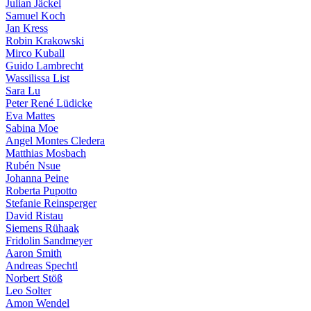
Julian Jäckel
Samuel Koch
Jan Kress
Robin Krakowski
Mirco Kuball
Guido Lambrecht
Wassilissa List
Sara Lu
Peter René Lüdicke
Eva Mattes
Sabina Moe
Angel Montes Cledera
Matthias Mosbach
Rubén Nsue
Johanna Peine
Roberta Pupotto
Stefanie Reinsperger
David Ristau
Siemens Rühaak
Fridolin Sandmeyer
Aaron Smith
Andreas Spechtl
Norbert Stöß
Leo Solter
Amon Wendel