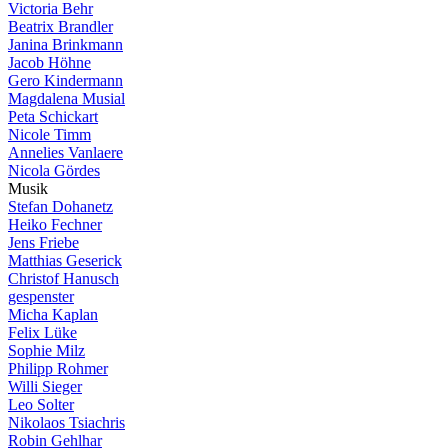
Victoria Behr
Beatrix Brandler
Janina Brinkmann
Jacob Höhne
Gero Kindermann
Magdalena Musial
Peta Schickart
Nicole Timm
Annelies Vanlaere
Nicola Gördes
M
u
s
i
k
Stefan Dohanetz
Heiko Fechner
Jens Friebe
Matthias Geserick
Christof Hanusch
gespenster
Micha Kaplan
Felix Lüke
Sophie Milz
Philipp Rohmer
Willi Sieger
Leo Solter
Nikolaos Tsiachris
Robin Gehlhar