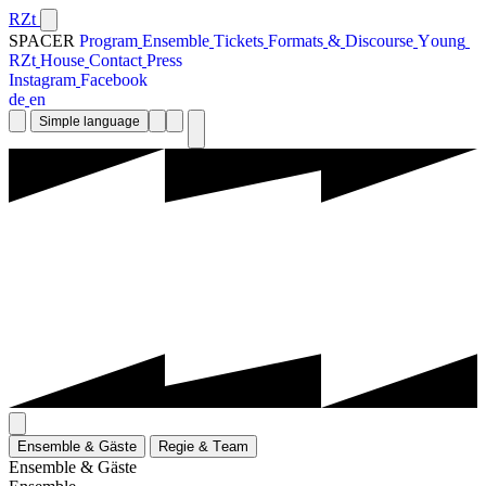
RZt
SPACER
P
r
o
g
r
a
m
E
n
s
e
m
b
l
e
T
i
c
k
e
t
s
F
o
r
m
a
t
s
&
D
i
s
c
o
u
r
s
e
Y
o
u
n
g
R
Z
t
H
o
u
s
e
C
o
n
t
a
c
t
P
r
e
s
s
I
n
s
t
a
g
r
a
m
F
a
c
e
b
o
o
k
d
e
e
n
Simple language
E
n
s
e
m
b
l
e
&
G
ä
s
t
e
R
e
g
i
e
&
T
e
a
m
E
n
s
e
m
b
l
e
&
G
ä
s
t
e