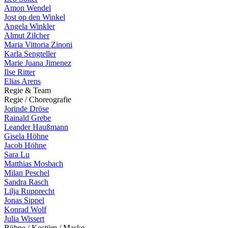
Amon Wendel
Jost op den Winkel
Angela Winkler
Almut Zilcher
Maria Vittoria Zinoni
Karla Sengteller
Marie Juana Jimenez
Ilse Ritter
Elias Arens
R
e
g
i
e
&
T
e
a
m
R
e
g
i
e
/
C
h
o
r
e
o
g
r
a
f
i
e
Jorinde Dröse
Rainald Grebe
Leander Haußmann
Gisela Höhne
Jacob Höhne
Sara Lu
Matthias Mosbach
Milan Peschel
Sandra Rasch
Lilja Rupprecht
Jonas Sippel
Konrad Wolf
Julia Wissert
B
ü
h
n
e
/
K
o
s
t
ü
m
/
M
a
s
k
e