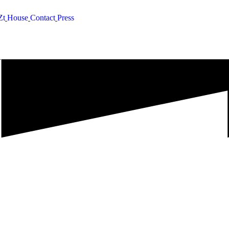
Z
t
H
o
u
s
e
C
o
n
t
a
c
t
P
r
e
s
s