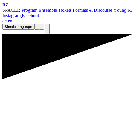
RZt
SPACER
P
r
o
g
r
a
m
E
n
s
e
m
b
l
e
T
i
c
k
e
t
s
F
o
r
m
a
t
s
&
D
i
s
c
o
u
r
s
e
Y
o
u
n
g
R
I
n
s
t
a
g
r
a
m
F
a
c
e
b
o
o
k
d
e
e
n
Simple language