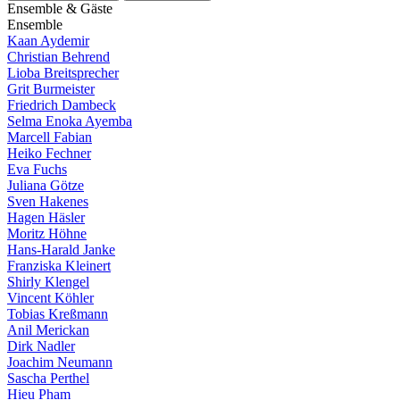
E
n
s
e
m
b
l
e
&
G
ä
s
t
e
E
n
s
e
m
b
l
e
Kaan Aydemir
Christian Behrend
Lioba Breitsprecher
Grit Burmeister
Friedrich Dambeck
Selma Enoka Ayemba
Marcell Fabian
Heiko Fechner
Eva Fuchs
Juliana Götze
Sven Hakenes
Hagen Häsler
Moritz Höhne
Hans-Harald Janke
Franziska Kleinert
Shirly Klengel
Vincent Köhler
Tobias Kreßmann
Anil Merickan
Dirk Nadler
Joachim Neumann
Sascha Perthel
Hieu Pham