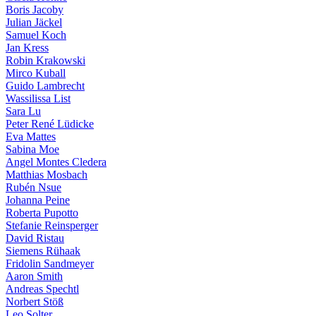
Boris Jacoby
Julian Jäckel
Samuel Koch
Jan Kress
Robin Krakowski
Mirco Kuball
Guido Lambrecht
Wassilissa List
Sara Lu
Peter René Lüdicke
Eva Mattes
Sabina Moe
Angel Montes Cledera
Matthias Mosbach
Rubén Nsue
Johanna Peine
Roberta Pupotto
Stefanie Reinsperger
David Ristau
Siemens Rühaak
Fridolin Sandmeyer
Aaron Smith
Andreas Spechtl
Norbert Stöß
Leo Solter