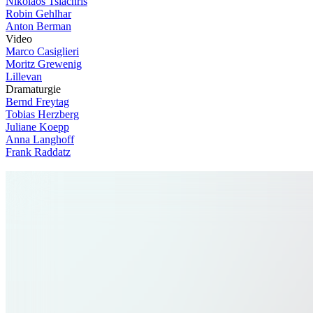
Nikolaos Tsiachris
Robin Gehlhar
Anton Berman
V
i
d
e
o
Marco Casiglieri
Moritz Grewenig
Lillevan
D
r
a
m
a
t
u
r
g
i
e
Bernd Freytag
Tobias Herzberg
Juliane Koepp
Anna Langhoff
Frank Raddatz