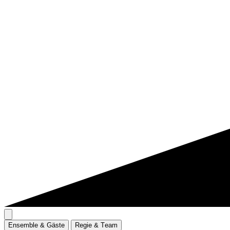
E
n
s
e
m
b
l
e
&
G
ä
s
t
e
R
e
g
i
e
&
T
e
a
m