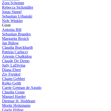
Zora Schemm
Rebecca Sickmüller
Jonas Sippel
Sebastian Urbanski
Nele Winkler
G
ä
s
t
e
Antonia Bill
Sebastian Brandes
Margarita Broich
Jan Bülow
Claudia Burckhardt
Patrizia Carlucci
Artemis Chalkidou
Claude De Demo
Judy LaDivina
Diana Ebert
Ziv Frenkel
Chaim Gebber
Rajko Geith
Carrie Getman de Agudo
Claudia Graue
Manuel Harder
Dietmar H. Heddram
Moritz Heitzmann
Gisela Höhne