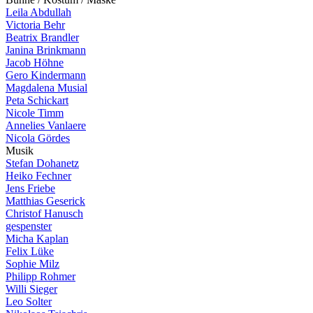
Leila Abdullah
Victoria Behr
Beatrix Brandler
Janina Brinkmann
Jacob Höhne
Gero Kindermann
Magdalena Musial
Peta Schickart
Nicole Timm
Annelies Vanlaere
Nicola Gördes
M
u
s
i
k
Stefan Dohanetz
Heiko Fechner
Jens Friebe
Matthias Geserick
Christof Hanusch
gespenster
Micha Kaplan
Felix Lüke
Sophie Milz
Philipp Rohmer
Willi Sieger
Leo Solter