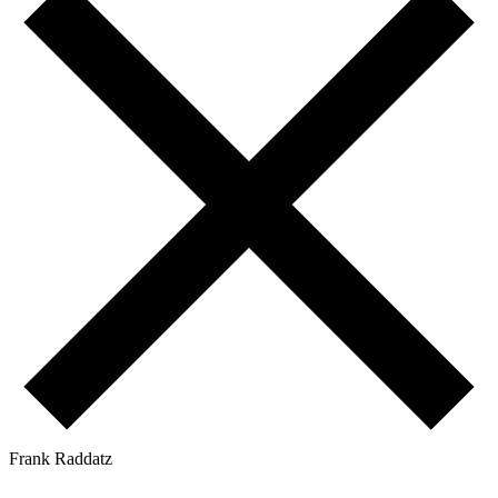
F
r
a
n
k
R
a
d
d
a
t
z