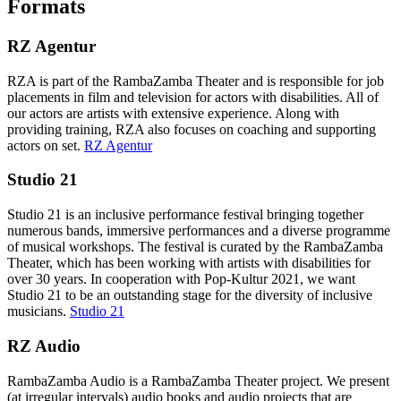
F
o
r
m
a
t
s
RZ Agentur
RZA is part of the RambaZamba Theater and is responsible for job
placements in film and television for actors with disabilities. All of
our actors are artists with extensive experience. Along with
providing training, RZA also focuses on coaching and supporting
actors on set.
RZ Agentur
Studio 21
Studio 21 is an inclusive performance festival bringing together
numerous bands, immersive performances and a diverse programme
of musical workshops. The festival is curated by the RambaZamba
Theater, which has been working with artists with disabilities for
over 30 years. In cooperation with Pop-Kultur 2021, we want
Studio 21 to be an outstanding stage for the diversity of inclusive
musicians.
Studio 21
RZ Audio
RambaZamba Audio is a RambaZamba Theater project. We present
(at irregular intervals) audio books and audio projects that are