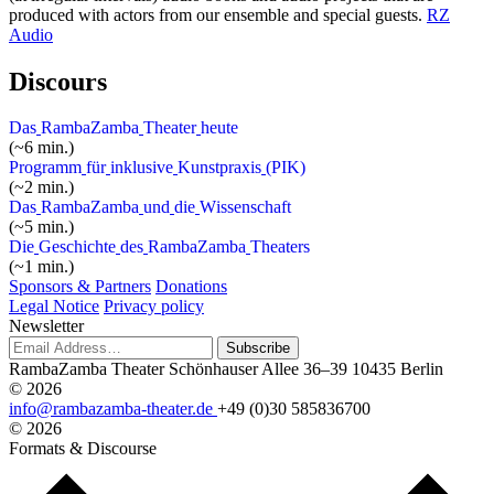
produced with actors from our ensemble and special guests.
RZ
Audio
D
i
s
c
o
u
r
s
D
a
s
R
a
m
b
a
Z
a
m
b
a
T
h
e
a
t
e
r
h
e
u
t
e
(~6 min.)
P
r
o
g
r
a
m
m
f
ü
r
i
n
k
l
u
s
i
v
e
K
u
n
s
t
p
r
a
x
i
s
(
P
I
K
)
(~2 min.)
D
a
s
R
a
m
b
a
Z
a
m
b
a
u
n
d
d
i
e
W
i
s
s
e
n
s
c
h
a
f
t
(~5 min.)
D
i
e
G
e
s
c
h
i
c
h
t
e
d
e
s
R
a
m
b
a
Z
a
m
b
a
T
h
e
a
t
e
r
s
(~1 min.)
Sponsors & Partners
Donations
Legal Notice
Privacy policy
Newsletter
Subscribe
RambaZamba Theater
Schönhauser Allee 36–39
10435 Berlin
© 2026
info@rambazamba-theater.de
+49 (0)30 585836700
© 2026
Formats & Discourse