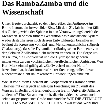
D
a
s
R
a
m
b
a
Z
a
m
b
a
u
n
d
d
i
e
W
i
s
s
e
n
s
c
h
a
f
t
Unser Heute durchzieht, so der Theoretiker des Anthropozäns
Bruno Latour, ein irreversibler Riss. Mit dem 21. Jahrhundert fällt
das Gleichgewicht der Sphären in den Verantwortungsbereich des
Menschen. Konnten frühere Generation das planetarische System
weder destabilisieren noch dessen Entwicklungen beeinflussen,
bedingt die Kreuzung von Erd- und Menschengeschichte (Dipesh
Chakrabarty), dass die Dynamik der ökologischen Parameter von
der globalen Zivilisation nicht mehr zu trennen ist. Die Sorge um
das Klima, die Biodiversität und die Hydrosphäre gehören
mittlerweile zu den vordringlichen gesellschaftlichen Aufgaben. Was
Karl Marx einmal griffig als „Stoffwechsel mit der Natur“
bezeichnet hat, bedarf immer stärkerer Steuerung, sollen dessen
Nebeneffekte nicht unumkehrbare Entwicklungen einleiten.
Wie ist vor diesem Horizont die Kooperation des RambaZamba
Theaters mit einer groß angelegten Forschung zur Zukunft des
Wassers in Berlin und Brandenburg der Berlin University Alliance
zu deuten? Eine Zusammenarbeit, die ein evidentes, wenn auch
selten ausgesprochenes Credo unterstreicht: WIE DIE ATEMLUFT
GEHT DAS WASSER UNS ALLE AN. Zwar ist das Wohl und