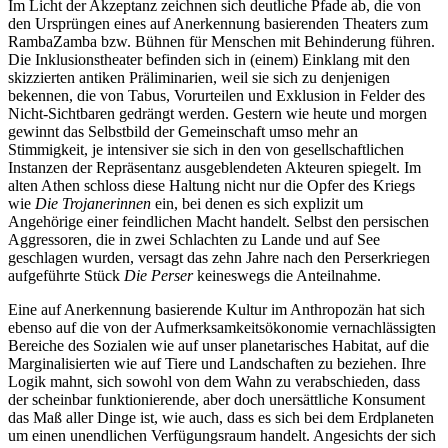
Im Licht der Akzeptanz zeichnen sich deutliche Pfade ab, die von
den Ursprüngen eines auf Anerkennung basierenden Theaters zum
RambaZamba bzw. Bühnen für Menschen mit Behinderung führen.
Die Inklusionstheater befinden sich in (einem) Einklang mit den
skizzierten antiken Präliminarien, weil sie sich zu denjenigen
bekennen, die von Tabus, Vorurteilen und Exklusion in Felder des
Nicht-Sichtbaren gedrängt werden. Gestern wie heute und morgen
gewinnt das Selbstbild der Gemeinschaft umso mehr an
Stimmigkeit, je intensiver sie sich in den von gesellschaftlichen
Instanzen der Repräsentanz ausgeblendeten Akteuren spiegelt. Im
alten Athen schloss diese Haltung nicht nur die Opfer des Kriegs
wie
Die Trojanerinnen
ein, bei denen es sich explizit um
Angehörige einer feindlichen Macht handelt. Selbst den persischen
Aggressoren, die in zwei Schlachten zu Lande und auf See
geschlagen wurden, versagt das zehn Jahre nach den Perserkriegen
aufgeführte Stück
Die Perser
keineswegs die Anteilnahme.
Eine auf Anerkennung basierende Kultur im Anthropozän hat sich
ebenso auf die von der Aufmerksamkeitsökonomie vernachlässigten
Bereiche des Sozialen wie auf unser planetarisches Habitat, auf die
Marginalisierten wie auf Tiere und Landschaften zu beziehen. Ihre
Logik mahnt, sich sowohl von dem Wahn zu verabschieden, dass
der scheinbar funktionierende, aber doch unersättliche Konsument
das Maß aller Dinge ist, wie auch, dass es sich bei dem Erdplaneten
um einen unendlichen Verfügungsraum handelt. Angesichts der sich