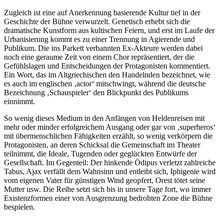
Zugleich ist eine auf Anerkennung basierende Kultur tief in der
Geschichte der Bühne verwurzelt. Genetisch erhebt sich die
dramatische Kunstform aus kultischen Feiern, und erst im Laufe der
Urbanisierung kommt es zu einer Trennung in Agierende und
Publikum. Die ins Parkett verbannten Ex-Akteure werden dabei
noch eine geraume Zeit von einem Chor repräsentiert, der die
Gefühlslagen und Entscheidungen der Protagonisten kommentiert.
Ein Wort, das im Altgriechischen den Handelnden bezeichnet, wie
es auch im englischen ‚actor‘ mitschwingt, während die deutsche
Bezeichnung ‚Schauspieler‘ den Blickpunkt des Publikums
einnimmt.
So wenig dieses Medium in den Anfängen von Heldenreisen mit
mehr oder minder erfolgreichem Ausgang oder gar von ‚superheros‘
mit übermenschlichen Fähigkeiten erzählt, so wenig verkörpern die
Protagonisten, an deren Schicksal die Gemeinschaft im Theater
teilnimmt, die Ideale, Tugenden oder geglückten Entwürfe der
Gesellschaft. Im Gegenteil: Der hinkende Ödipus verletzt zahlreiche
Tabus, Ajax verfällt dem Wahnsinn und entleibt sich, Iphigenie wird
vom eigenen Vater für günstigen Wind geopfert, Orest tötet seine
Mutter usw. Die Reihe setzt sich bis in unsere Tage fort, wo immer
Existenzformen einer von Ausgrenzung bedrohten Zone die Bühne
bespielen.