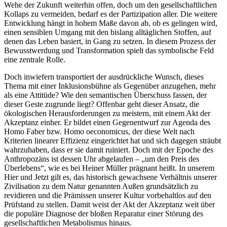
Wehe der Zukunft weiterhin offen, doch um den gesellschaftlichen
Kollaps zu vermeiden, bedarf es der Partizipation aller. Die weitere
Entwicklung hängt in hohem Maße davon ab, ob es gelingen wird,
einen sensiblen Umgang mit den bislang alltäglichen Stoffen, auf
denen das Leben basiert, in Gang zu setzen. In diesem Prozess der
Bewusstwerdung und Transformation spielt das symbolische Feld
eine zentrale Rolle.
Doch inwiefern transportiert der ausdrückliche Wunsch, dieses
Thema mit einer Inklusionsbühne als Gegenüber anzugehen, mehr
als eine Attitüde? Wie den semantischen Überschuss fassen, der
dieser Geste zugrunde liegt? Offenbar geht dieser Ansatz, die
ökologischen Herausforderungen zu meistern, mit einem Akt der
Akzeptanz einher. Er bildet einen Gegenentwurf zur Agenda des
Homo Faber bzw. Homo oeconomicus, der diese Welt nach
Kriterien linearer Effizienz eingerichtet hat und sich dagegen sträubt
wahrzuhaben, dass er sie damit ruiniert. Doch mit der Epoche des
Anthropozäns ist dessen Uhr abgelaufen – „um den Preis des
Überlebens“, wie es bei Heiner Müller prägnant heißt. In unserem
Hier und Jetzt gilt es, das historisch gewachsene Verhältnis unserer
Zivilisation zu dem Natur genannten Außen grundsätzlich zu
revidieren und die Prämissen unserer Kultur vorbehaltlos auf den
Prüfstand zu stellen. Damit weist der Akt der Akzeptanz weit über
die populäre Diagnose der bloßen Reparatur einer Störung des
gesellschaftlichen Metabolismus hinaus.