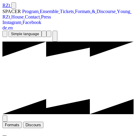
RZt
SPACER
P
r
o
g
r
a
m
E
n
s
e
m
b
l
e
T
i
c
k
e
t
s
F
o
r
m
a
t
s
&
D
i
s
c
o
u
r
s
e
Y
o
u
n
g
R
Z
t
H
o
u
s
e
C
o
n
t
a
c
t
P
r
e
s
s
I
n
s
t
a
g
r
a
m
F
a
c
e
b
o
o
k
d
e
e
n
Simple language
F
o
r
m
a
t
s
D
i
s
c
o
u
r
s