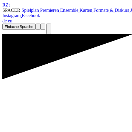
RZt
SPACER
S
p
i
e
l
p
l
a
n
P
r
e
m
i
e
r
e
n
E
n
s
e
m
b
l
e
K
a
r
t
e
n
F
o
r
m
a
t
e
&
D
i
s
k
u
r
s
J
I
n
s
t
a
g
r
a
m
F
a
c
e
b
o
o
k
d
e
e
n
Einfache Sprache