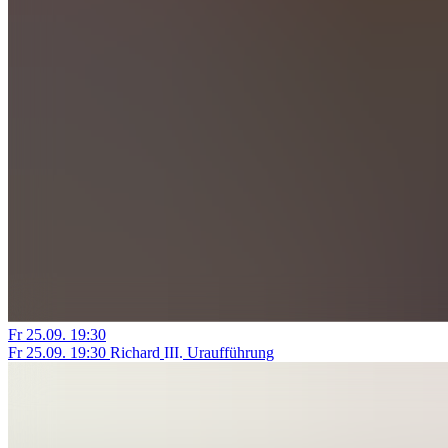
Fr
25.09.
19:30
Fr
25.09.
19:30
R
i
c
h
a
r
d
I
I
I
.
Uraufführung