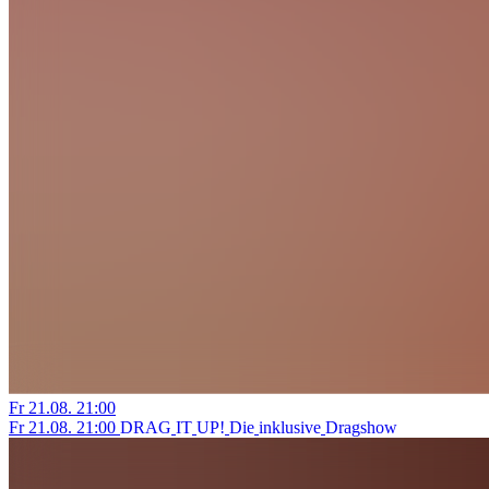
Fr
21.08.
21:00
Fr
21.08.
21:00
D
R
A
G
I
T
U
P
!
D
i
e
i
n
k
l
u
s
i
v
e
D
r
a
g
s
h
o
w