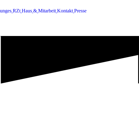
u
n
g
e
s
R
Z
t
H
a
u
s
&
M
i
t
a
r
b
e
i
t
K
o
n
t
a
k
t
P
r
e
s
s
e