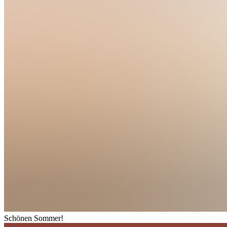
S
c
h
ö
n
e
n
S
o
m
m
e
r
!